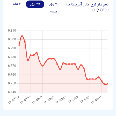
نمودار نرخ دلار آمریکا به
۷ روز
۳۰ روز
۶ ماه
یوان چین
همه