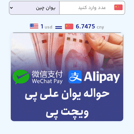
1
6.7475
usd
cny