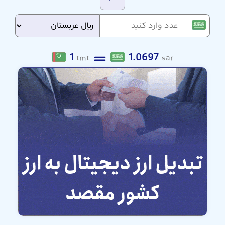
1
1.0697
tmt
sar