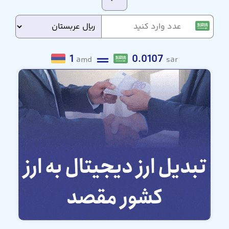
1
0.0107
amd
sar