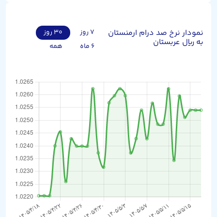
نمودار نرخ صد درام ارمنستان
۷ روز
۳۰ روز
به ریال عربستان
۶ ماه
همه