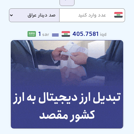
1
405.7581
sar
iqd