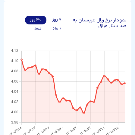
نمودار نرخ ریال عربستان به
۷ روز
۳۰ روز
صد دینار عراق
۶ ماه
همه