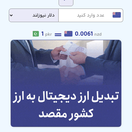
1
0.0061
pkr
nzd