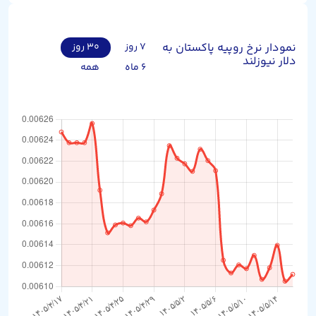
نمودار نرخ روپیه پاکستان به
۷ روز
۳۰ روز
دلار نیوزلند
۶ ماه
همه