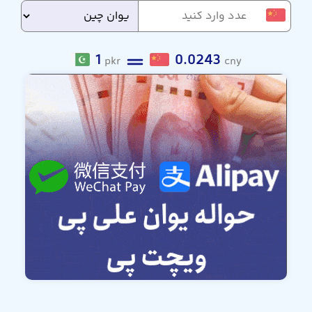
1
0.0243
pkr
cny