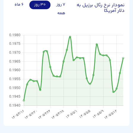
نمودار نرخ رئال برزیل به
۷ روز
۳۰ روز
۶ ماه
دلار آمریکا
همه