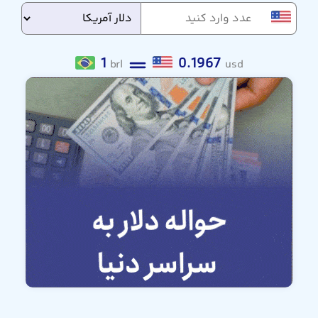
1
0.1967
brl
usd