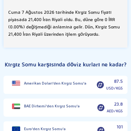
Cuma 7 Ağustos 2026 tarihinde Kırgız Somu fiyatı
piyasada 21,400 İran Riyali oldu. Bu, düne göre 0 İRR
(0.00%) değişmediği anlamına gelir. Dün, Kırgız Somu
21,400 İran Riyali üzerinden işlem görüyordu.
Kırgız Somu karşısında döviz kurları ne kadar?
87.5
Amerikan Doları'den Kırgız Somu'a
USD/KGS
23.8
BAE Dirhemi'den Kırgız Somu'a
AED/KGS
101
Euro'den Kırgız Somu'a