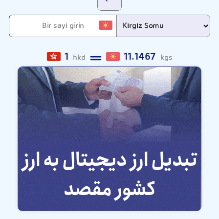
1
11.1467
hkd
kgs