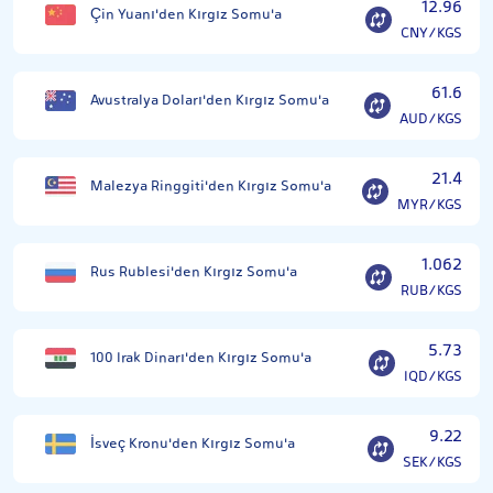
12.96
Çin Yuanı'den Kırgız Somu'a
CNY/KGS
61.6
Avustralya Doları'den Kırgız Somu'a
AUD/KGS
21.4
Malezya Ringgiti'den Kırgız Somu'a
MYR/KGS
1.062
Rus Rublesi'den Kırgız Somu'a
RUB/KGS
5.73
100 Irak Dinarı'den Kırgız Somu'a
IQD/KGS
9.22
İsveç Kronu'den Kırgız Somu'a
SEK/KGS