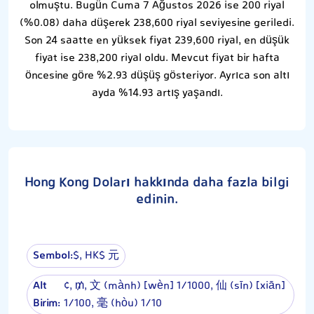
olmuştu. Bugün Cuma 7 Ağustos 2026 ise 200 riyal
(%0.08) daha düşerek 238,600 riyal seviyesine geriledi.
Son 24 saatte en yüksek fiyat 239,600 riyal, en düşük
fiyat ise 238,200 riyal oldu. Mevcut fiyat bir hafta
öncesine göre %2.93 düşüş gösteriyor. Ayrıca son altı
ayda %14.93 artış yaşandı.
Hong Kong Doları hakkında daha fazla bilgi
edinin.
Sembol:
$, HK$ 元
Alt
¢, ₥, 文 (mành) [wèn] 1⁄1000, 仙 (sīn) [xiān]
Birim:
1⁄100, 毫 (hòu) 1⁄10