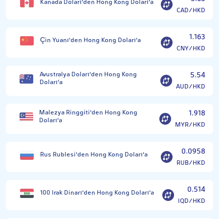
Kanada Doları'den Hong Kong Doları'a
CAD/HKD
1.163
Çin Yuanı'den Hong Kong Doları'a
CNY/HKD
Avustralya Doları'den Hong Kong
5.54
Doları'a
AUD/HKD
Malezya Ringgiti'den Hong Kong
1.918
Doları'a
MYR/HKD
0.0958
Rus Rublesi'den Hong Kong Doları'a
RUB/HKD
0.514
100 Irak Dinarı'den Hong Kong Doları'a
IQD/HKD