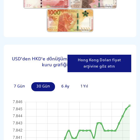
USD'den HKD'e dönüşüm
Hong Kong Doları fiyat
kuru grafiği
arşivine göz atın
7 Gün
30 Gün
6 Ay
1 Yıl