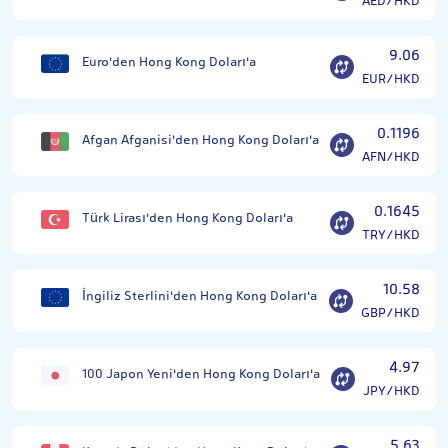
AED/HKD
9.06
Euro'den Hong Kong Doları'a
EUR/HKD
0.1196
Afgan Afganisi'den Hong Kong Doları'a
AFN/HKD
0.1645
Türk Lirası'den Hong Kong Doları'a
TRY/HKD
10.58
İngiliz Sterlini'den Hong Kong Doları'a
GBP/HKD
4.97
100 Japon Yeni'den Hong Kong Doları'a
JPY/HKD
5.63