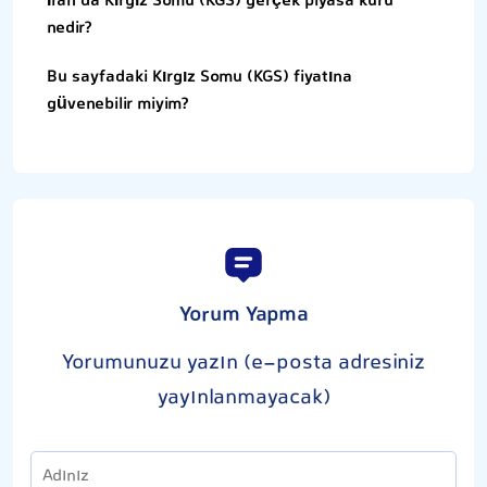
İran’da Kırgız Somu (KGS) gerçek piyasa kuru
nedir?
Bu sayfadaki Kırgız Somu (KGS) fiyatına
güvenebilir miyim?
Yorum Yapma
Yorumunuzu yazın (e-posta adresiniz
yayınlanmayacak)