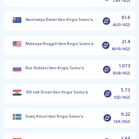
CNY/KGS
61.6
Avustralya Doları'den Kırgız Somu'a
AUD/KGS
21.4
Malezya Ringgiti'den Kırgız Somu'a
MYR/KGS
1.073
Rus Rublesi'den Kırgız Somu'a
RUB/KGS
5.73
100 Irak Dinarı'den Kırgız Somu'a
IQD/KGS
9.22
İsveç Kronu'den Kırgız Somu'a
SEK/KGS
2.64