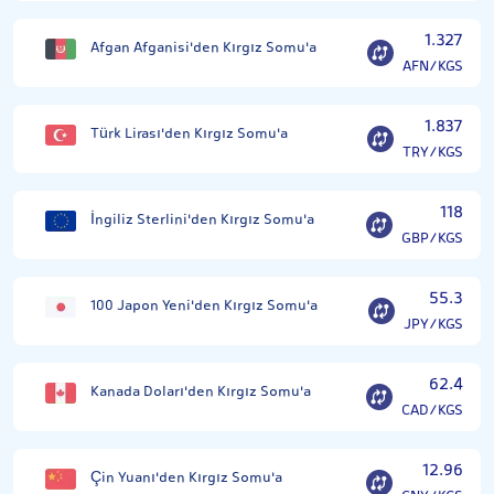
1.327
Afgan Afganisi'den Kırgız Somu'a
AFN/KGS
1.837
Türk Lirası'den Kırgız Somu'a
TRY/KGS
118
İngiliz Sterlini'den Kırgız Somu'a
GBP/KGS
55.3
100 Japon Yeni'den Kırgız Somu'a
JPY/KGS
62.4
Kanada Doları'den Kırgız Somu'a
CAD/KGS
12.96
Çin Yuanı'den Kırgız Somu'a