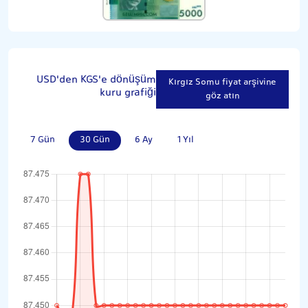
USD'den KGS'e dönüşüm
Kırgız Somu fiyat arşivine
kuru grafiği
göz atın
7 Gün
30 Gün
6 Ay
1 Yıl