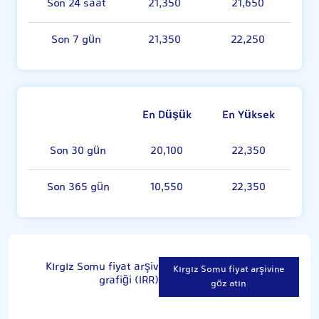
Son 24 saat
21,350
21,650
Son 7 gün
21,350
22,250
En Düşük
En Yüksek
Son 30 gün
20,100
22,350
Son 365 gün
10,550
22,350
Kırgız Somu fiyat arşiv
Kırgız Somu fiyat arşivine
grafiği (IRR)
göz atın