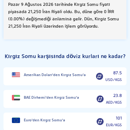
Pazar 9 Ağustos 2026 tarihinde Kırgız Somu fiyatı
piyasada 21,250 İran Riyali oldu. Bu, düne göre 0 İRR
(0.00%) değişmediği anlamına gelir. Dün, Kırgız Somu
21,250 İran Riyali üzerinden işlem görüyordu.
Kırgız Somu karşısında döviz kurları ne kadar?
87.5
Amerikan Doları'den Kırgız Somu'a
USD/KGS
23.8
BAE Dirhemi'den Kırgız Somu'a
AED/KGS
101
Euro'den Kırgız Somu'a
EUR/KGS