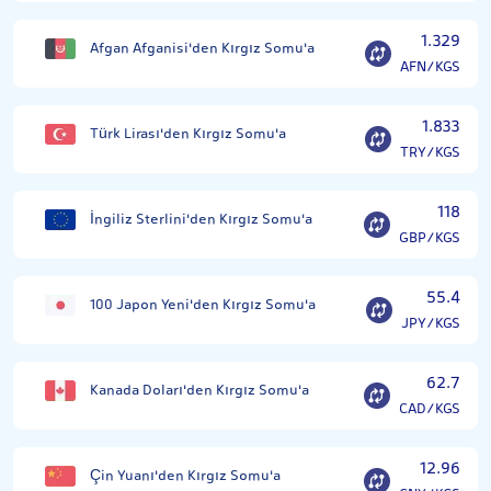
1.329
Afgan Afganisi'den Kırgız Somu'a
AFN/KGS
1.833
Türk Lirası'den Kırgız Somu'a
TRY/KGS
118
İngiliz Sterlini'den Kırgız Somu'a
GBP/KGS
55.4
100 Japon Yeni'den Kırgız Somu'a
JPY/KGS
62.7
Kanada Doları'den Kırgız Somu'a
CAD/KGS
12.96
Çin Yuanı'den Kırgız Somu'a