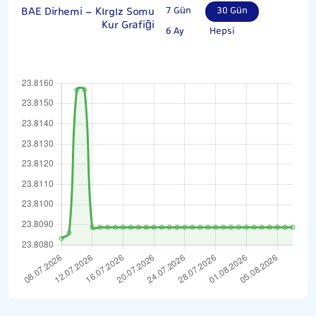
BAE Dirhemi - Kırgız Somu
7 Gün
30 Gün
Kur Grafiği
6 Ay
Hepsi