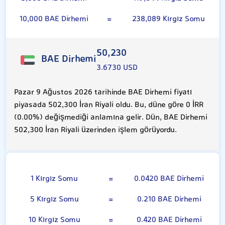
10,000 BAE Dirhemi
=
238,089 Kırgız Somu
50,230
BAE Dirhemi
3.6730 USD
Pazar 9 Ağustos 2026 tarihinde BAE Dirhemi fiyatı
piyasada 502,300 İran Riyali oldu. Bu, düne göre 0 İRR
(0.00%) değişmediği anlamına gelir. Dün, BAE Dirhemi
502,300 İran Riyali üzerinden işlem görüyordu.
Kırgız Somu
1 Kırgız Somu
=
0.0420 BAE Dirhemi
5 Kırgız Somu
=
0.210 BAE Dirhemi
10 Kırgız Somu
=
0.420 BAE Dirhemi