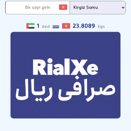
1
23.8089
aed
kgs