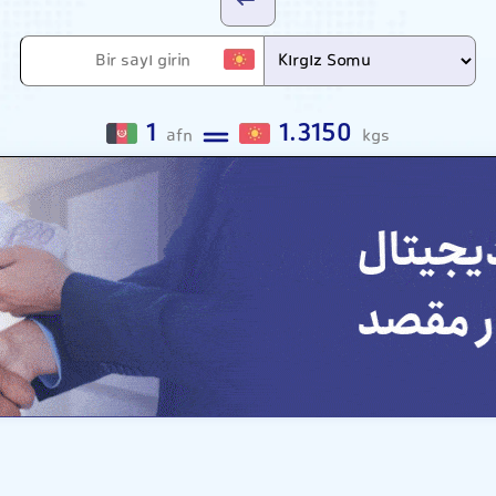
1
1.3150
afn
kgs