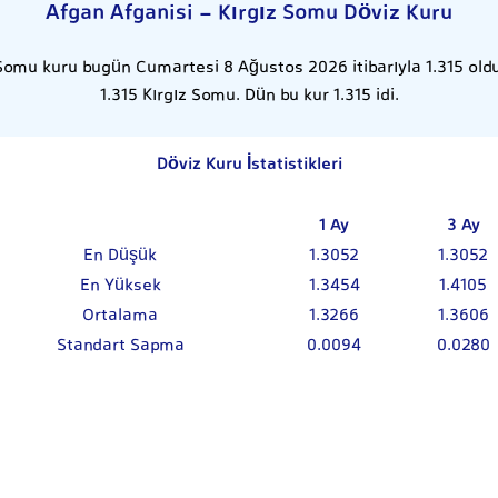
Afgan Afganisi - Kırgız Somu Döviz Kuru
Somu kuru bugün Cumartesi 8 Ağustos 2026 itibarıyla 1.315 oldu
1.315 Kırgız Somu. Dün bu kur 1.315 idi.
Döviz Kuru İstatistikleri
1 Ay
3 Ay
En Düşük
1.3052
1.3052
En Yüksek
1.3454
1.4105
Ortalama
1.3266
1.3606
Standart Sapma
0.0094
0.0280