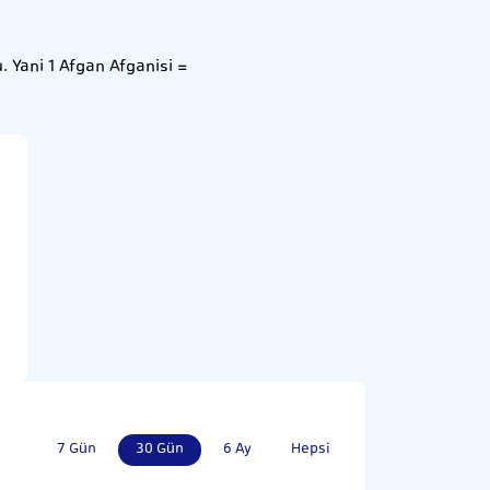
. Yani 1 Afgan Afganisi =
7 Gün
30 Gün
6 Ay
Hepsi