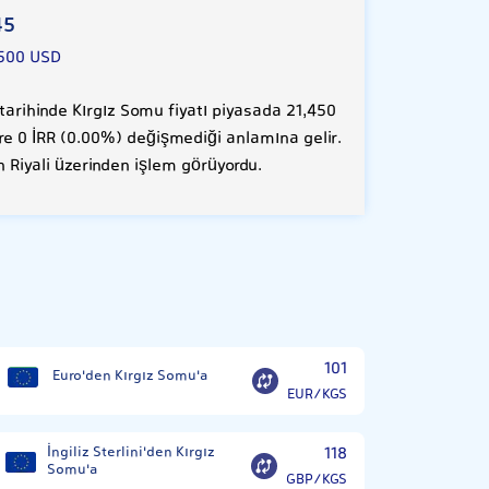
45
500 USD
arihinde Kırgız Somu fiyatı piyasada 21,450
öre 0 İRR (0.00%) değişmediği anlamına gelir.
n Riyali üzerinden işlem görüyordu.
101
Euro'den Kırgız Somu'a
EUR/KGS
İngiliz Sterlini'den Kırgız
118
Somu'a
GBP/KGS