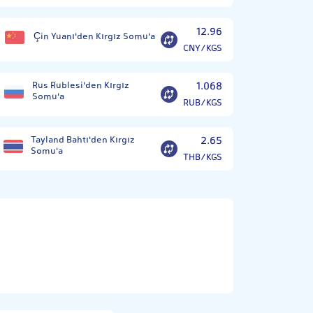
12.96
Çin Yuanı'den Kırgız Somu'a
CNY/KGS
Rus Rublesi'den Kırgız
1.068
Somu'a
RUB/KGS
Tayland Bahtı'den Kırgız
2.65
Somu'a
THB/KGS