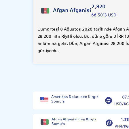
2,820
Afgan Afganisi
66.5013 USD
Cumartesi 8 Ağustos 2026 tarihinde Afgan Af
28,200 İran Riyali oldu. Bu, düne göre 0 İRR 
anlamına gelir. Dün, Afgan Afganisi 28,200 İr
görüyordu.
Amerikan Doları'den Kırgız
87.
Somu'a
USD/KG
Afgan Afganisi'den Kırgız
1.31
Somu'a
AFN/KG