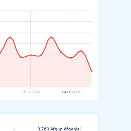
Kırgız Somu
=
0.760 Afgan Afganisi