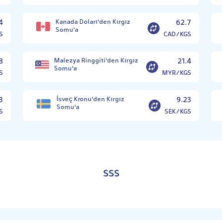
4
Kanada Doları'den Kırgız
62.7
Somu'a
S
CAD/KGS
8
Malezya Ringgiti'den Kırgız
21.4
Somu'a
S
MYR/KGS
3
İsveç Kronu'den Kırgız
9.23
Somu'a
S
SEK/KGS
SSS