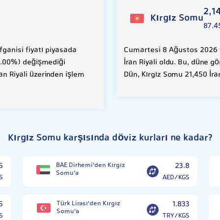
2,1
Kırgız Somu
87.4
ganisi fiyatı piyasada
Cumartesi 8 Ağustos 2026 t
(0.00%) değişmediği
İran Riyali oldu. Bu, düne g
an Riyali üzerinden işlem
Dün, Kırgız Somu 21,450 İra
Kırgız Somu karşısında döviz kurları ne kadar?
5
BAE Dirhemi'den Kırgız
23.8
Somu'a
S
AED/KGS
5
Türk Lirası'den Kırgız
1.833
Somu'a
S
TRY/KGS