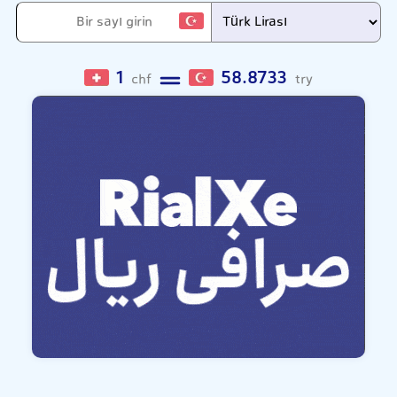
1
58.8733
chf
try