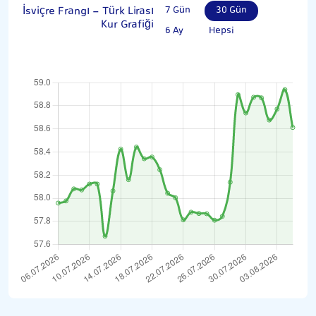
İsviçre Frangı - Türk Lirası
7 Gün
30 Gün
Kur Grafiği
6 Ay
Hepsi