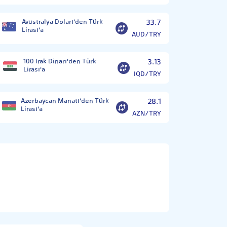
Avustralya Doları'den Türk
33.7
Lirası'a
AUD/TRY
100 Irak Dinarı'den Türk
3.13
Lirası'a
IQD/TRY
Azerbaycan Manatı'den Türk
28.1
Lirası'a
AZN/TRY