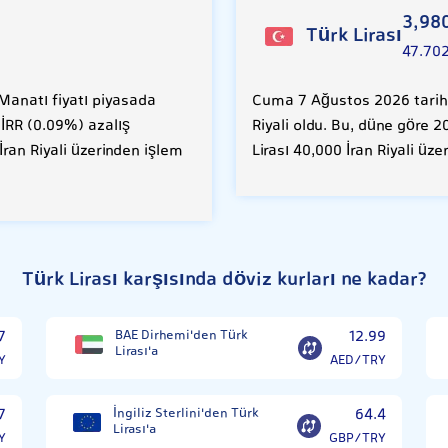
3,98
Türk Lirası
47.70
anatı fiyatı piyasada
Cuma 7 Ağustos 2026 tarihin
0 İRR (0.09%) azalış
Riyali oldu. Bu, düne göre 
ran Riyali üzerinden işlem
Lirası 40,000 İran Riyali üz
Türk Lirası karşısında döviz kurları ne kadar?
7
BAE Dirhemi'den Türk
12.99
Lirası'a
Y
AED/TRY
7
İngiliz Sterlini'den Türk
64.4
Lirası'a
Y
GBP/TRY