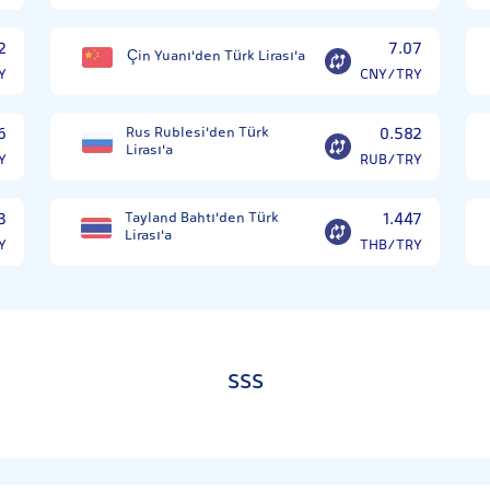
2
7.07
Çin Yuanı'den Türk Lirası'a
Y
CNY/TRY
6
Rus Rublesi'den Türk
0.582
Lirası'a
Y
RUB/TRY
3
Tayland Bahtı'den Türk
1.447
Lirası'a
Y
THB/TRY
SSS