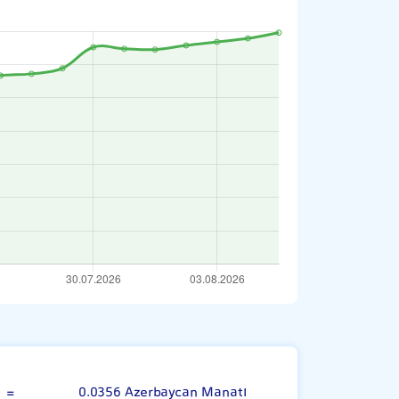
Türk Lirası
=
0.0356 Azerbaycan Manatı