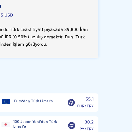
0
25 USD
de Türk Lirası fiyatı piyasada 39,800 İran
200 İRR (0.50%) azalış demektir. Dün, Türk
erinden işlem görüyordu.
55.1
Euro'den Türk Lirası'a
EUR/TRY
100 Japon Yeni'den Türk
30.2
Lirası'a
JPY/TRY