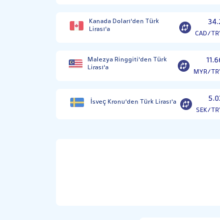
Kanada Doları'den Türk
34.
Lirası'a
CAD/TR
Malezya Ringgiti'den Türk
11.6
Lirası'a
MYR/TR
5.0
İsveç Kronu'den Türk Lirası'a
SEK/TR