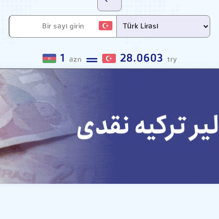
1
28.0603
azn
try