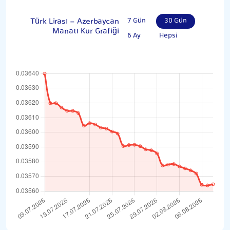
Türk Lirası - Azerbaycan
7 Gün
30 Gün
Manatı Kur Grafiği
6 Ay
Hepsi