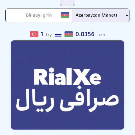
1
0.0356
try
azn