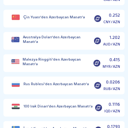
0.252
Çin Yuanı'den Azerbaycan Manatı'a
CNY/AZN
Avustralya Doları'den Azerbaycan
1.202
Manatı'a
AUD/AZN
Malezya Ringgiti'den Azerbaycan
0.415
Manatı'a
MYR/AZN
0.0206
Rus Rublesi'den Azerbaycan Manatı'a
RUB/AZN
0.1116
100 Irak Dinarı'den Azerbaycan Manatı'a
IQD/AZN
0.1793