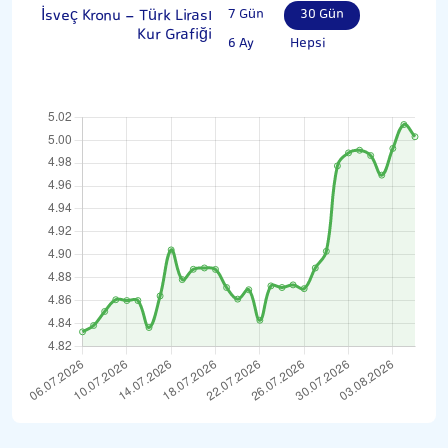
İsveç Kronu - Türk Lirası
7 Gün
30 Gün
Kur Grafiği
6 Ay
Hepsi