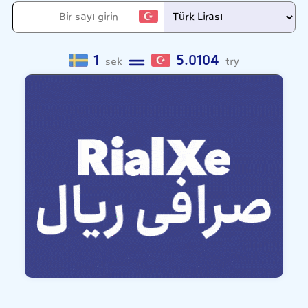
1
5.0104
sek
try