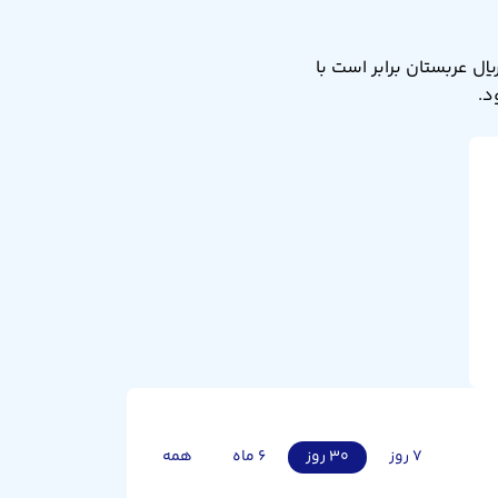
تبدیل ریال عربستان به دلار آمریکا امروز پنجشنبه ۱۵ مرداد ۱۴۰۵ برابر ۰.۲۶۶ است. یعنی ۱ ریال عربستان برابر است با
۷ روز
۳۰ روز
۶ ماه
همه