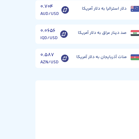
۰.۷۰۴
دلار استرالیا به دلار آمریکا
AUD/USD
۰.۰۶۵۶
صد دینار عراق به دلار آمریکا
IQD/USD
۰.۵۸۷
منات آذربایجان به دلار آمریکا
AZN/USD