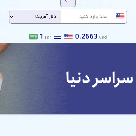
1
0.2663
sar
usd