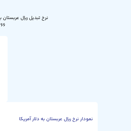
۰.۲۶۶ دلار آمریکا. نرخ تبدیل ریال عر
نمودار نرخ ریال عربستان به دلار آمریکا