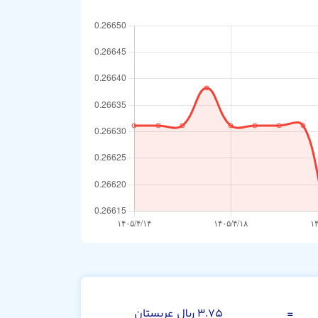
دلار آمریکا
=
۳.۷۵ ریال عربستان