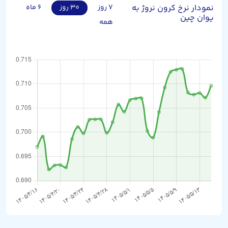
نمودار نرخ کرون نروژ به
۷ روز
۳۰ روز
۶ ماه
یوان چین
همه