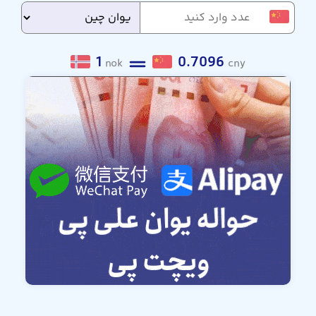
1
0.7096
nok
cny