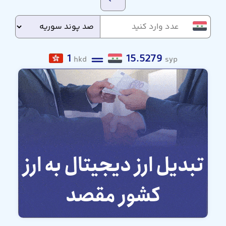
1
15.5279
hkd
syp