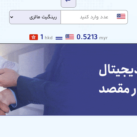
1
0.5213
hkd
myr