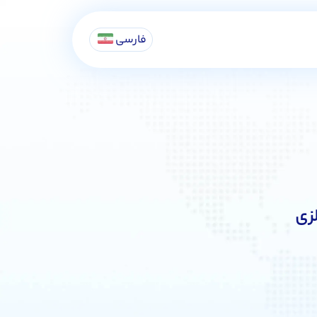
فارسی
زی