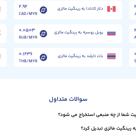
۲.۹۲
دلار کانادا به رینگیت مالزی
CAD/MYR
۰.۰۵۰۳
روبل روسیه به رینگیت مالزی
RUB/MYR
۰.۱۲۳۶
بات تایلند به رینگیت مالزی
THB/MYR
سوالات متداول
یت شما از چه منبعی استخراج می شود؟
ه رینگیت مالزی تبدیل کرد؟