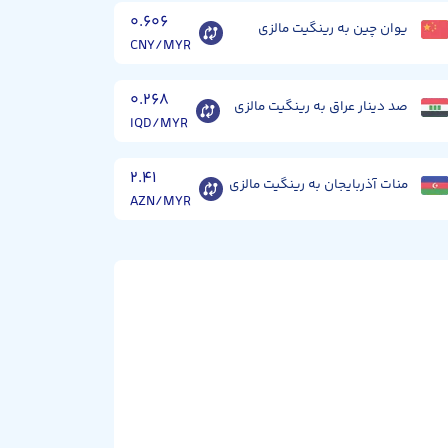
۰.۶۰۶
یوان چین به رینگیت مالزی
CNY/MYR
۰.۲۶۸
صد دینار عراق به رینگیت مالزی
IQD/MYR
۲.۴۱
منات آذربایجان به رینگیت مالزی
AZN/MYR