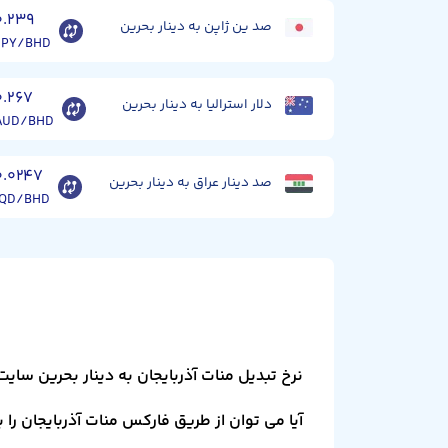
۰.۲۳۹
صد ین ژاپن به دینار بحرین
JPY/BHD
۰.۲۶۷
دلار استرالیا به دینار بحرین
AUD/BHD
۰.۰۲۴۷
صد دینار عراق به دینار بحرین
IQD/BHD
نرخ تبدیل منات آذربایجان به دینار بحرین سای
آیا می توان از طریق فارکس منات آذربایجان را ب