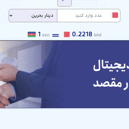
1
0.2218
azn
bhd