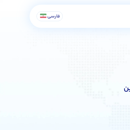
فارسی
ین