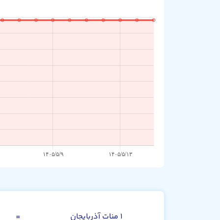
منات آذربایجان
۱ منات آذربایجان
=