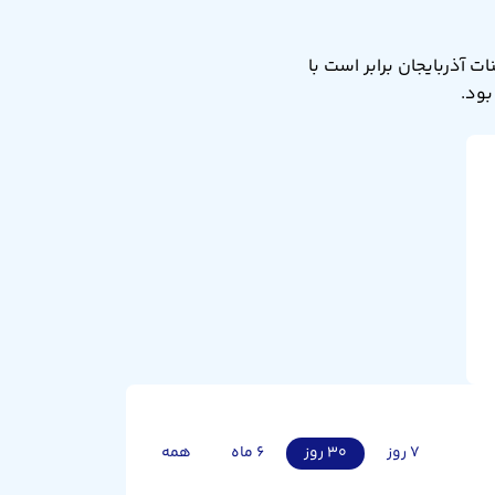
 منات آذربایجان به دینار بحرین امروز شنبه ۱۷ مرداد ۱۴۰۵ برابر ۰.۲۲۲ است. یعنی ۱ منات آذربایجان برابر است با
۷ روز
۳۰ روز
۶ ماه
همه