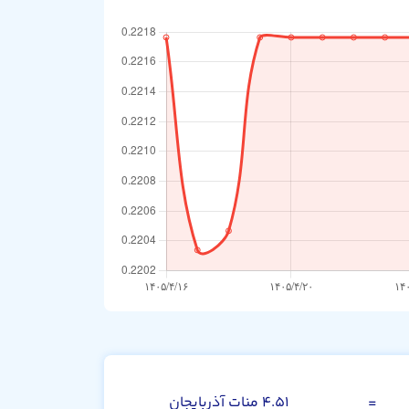
دینار بحرین
=
۴.۵۱ منات آذربایجان