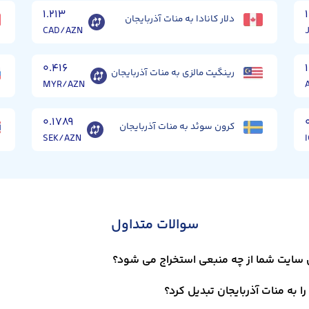
۱.۲۱۳
دلار کانادا به منات آذربایجان
CAD/AZN
۰.۴۱۶
۱
رینگیت مالزی به منات آذربایجان
MYR/AZN
۰.۱۷۸۹
کرون سوئد به منات آذربایجان
SEK/AZN
سوالات متداول
ان سایت شما از چه منبعی استخراج می شود؟
ا به منات آذربایجان تبدیل کرد؟