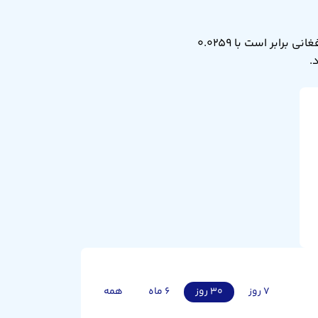
نرخ تبدیل افغانی به منات آذربایجان امروز پنجشنبه ۱۵ مرداد ۱۴۰۵ برابر ۰.۰۲۵۹ است. یعنی ۱ افغانی برابر است با ۰.۰۲۵۹
۷ روز
۳۰ روز
۶ ماه
همه