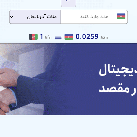
1
0.0259
afn
azn