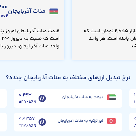
۲۰۰
منات آذربایجان
۰۰۲ USD
قیمت افغانی امروز پنجشنبه ۱۵ مرداد ۱۴۰۵، در بازار ۲,۸۵۵ تومان است که
مان(۰.۳۵۰ درصد) افزایش یافته است. هر واحد
واحد منات آذربایجان، دیروز با قیمت ۱۱۰,۴۰۰ تومان مع
نرخ تبدیل ارزهای مختلف به منات آذربایجان چنده؟
۰.۴۶۳
درهم به منات آذربایجان
AED/AZN
۰.۰۳۵۷
لیر ترکیه به منات آذربایجان
TRY/AZN