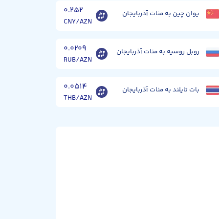
۰.۲۵۲
یوان چین به منات آذربایجان
CNY/AZN
۰.۰۲۰۹
روبل روسیه به منات آذربایجان
RUB/AZN
۰.۰۵۱۴
بات تایلند به منات آذربایجان
THB/AZN