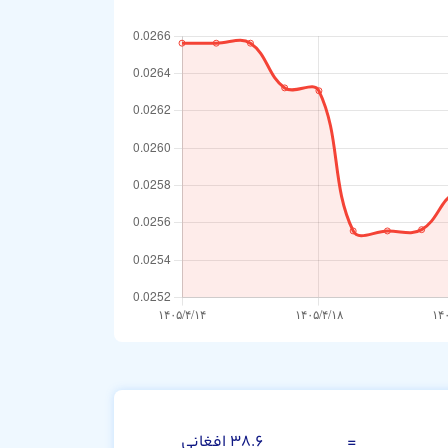
نات آذربایجان
=
۳۸.۶ افغانی