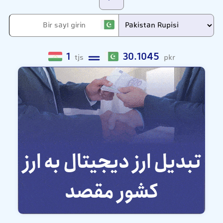
1
30.1045
tjs
pkr