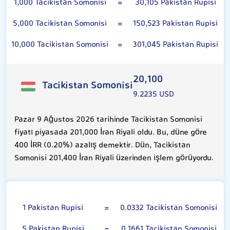
1,000 Tacikistan Somonisi
=
30,105 Pakistan Rupisi
5,000 Tacikistan Somonisi
=
150,523 Pakistan Rupisi
10,000 Tacikistan Somonisi
=
301,045 Pakistan Rupisi
20,100
Tacikistan Somonisi
9.2235 USD
Pazar 9 Ağustos 2026 tarihinde Tacikistan Somonisi
fiyatı piyasada 201,000 İran Riyali oldu. Bu, düne göre
400 İRR (0.20%) azalış demektir. Dün, Tacikistan
Somonisi 201,400 İran Riyali üzerinden işlem görüyordu.
Pakistan Rupisi
1 Pakistan Rupisi
=
0.0332 Tacikistan Somonisi
5 Pakistan Rupisi
=
0.1661 Tacikistan Somonisi