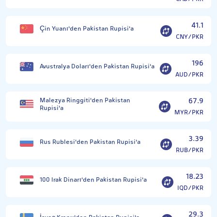
41.1
Çin Yuanı'den Pakistan Rupisi'a
CNY/PKR
196
Avustralya Doları'den Pakistan Rupisi'a
AUD/PKR
Malezya Ringgiti'den Pakistan
67.9
Rupisi'a
MYR/PKR
3.39
Rus Rublesi'den Pakistan Rupisi'a
RUB/PKR
18.23
100 Irak Dinarı'den Pakistan Rupisi'a
IQD/PKR
29.3