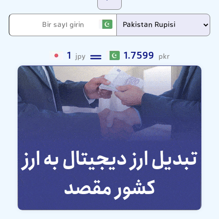
1
1.7599
jpy
pkr