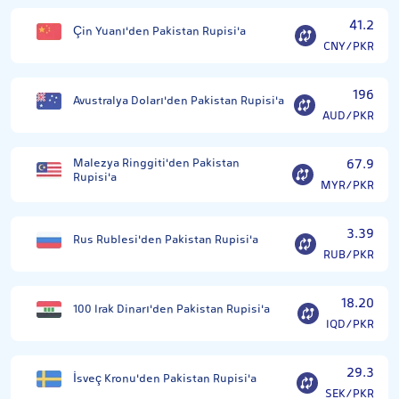
41.2
Çin Yuanı'den Pakistan Rupisi'a
CNY/PKR
196
Avustralya Doları'den Pakistan Rupisi'a
AUD/PKR
Malezya Ringgiti'den Pakistan
67.9
Rupisi'a
MYR/PKR
3.39
Rus Rublesi'den Pakistan Rupisi'a
RUB/PKR
18.20
100 Irak Dinarı'den Pakistan Rupisi'a
IQD/PKR
29.3
İsveç Kronu'den Pakistan Rupisi'a
SEK/PKR