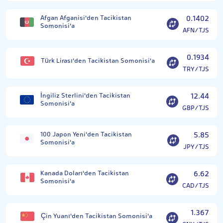
Afgan Afganisi'den Tacikistan
0.1402
Somonisi'a
AFN/TJS
0.1934
Türk Lirası'den Tacikistan Somonisi'a
TRY/TJS
İngiliz Sterlini'den Tacikistan
12.44
Somonisi'a
GBP/TJS
100 Japon Yeni'den Tacikistan
5.85
Somonisi'a
JPY/TJS
Kanada Doları'den Tacikistan
6.62
Somonisi'a
CAD/TJS
1.367
Çin Yuanı'den Tacikistan Somonisi'a