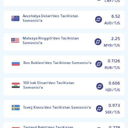
CNY/TJS
Avustralya Doları'den Tacikistan
6.52
Somonisi'a
AUD/TJS
Malezya Ringgiti'den Tacikistan
2.25
Somonisi'a
MYR/TJS
0.1126
Rus Rublesi'den Tacikistan Somonisi'a
RUB/TJS
100 Irak Dinarı'den Tacikistan
0.606
Somonisi'a
IQD/TJS
0.973
İsveç Kronu'den Tacikistan Somonisi'a
SEK/TJS
Tayland Bahtı'den Tacikistan