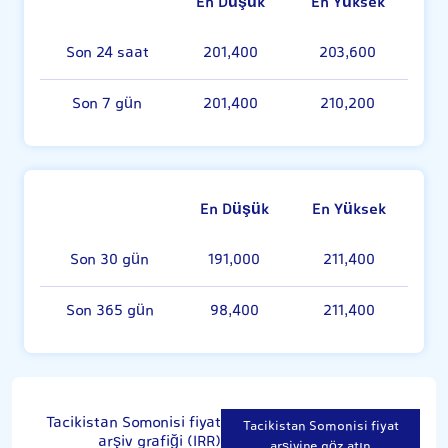
En Düşük
En Yüksek
Son 24 saat
201,400
203,600
Son 7 gün
201,400
210,200
En Düşük
En Yüksek
Son 30 gün
191,000
211,400
Son 365 gün
98,400
211,400
Tacikistan Somonisi fiyat
Tacikistan Somonisi fiyat
arşiv grafiği (IRR)
arşivine göz atın