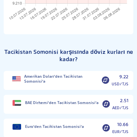
Tacikistan Somonisi karşısında döviz kurları ne
kadar?
Amerikan Doları'den Tacikistan
9.22
Somonisi'a
USD/TJS
2.51
BAE Dirhemi'den Tacikistan Somonisi'a
AED/TJS
10.66
Euro'den Tacikistan Somonisi'a
EUR/TJS