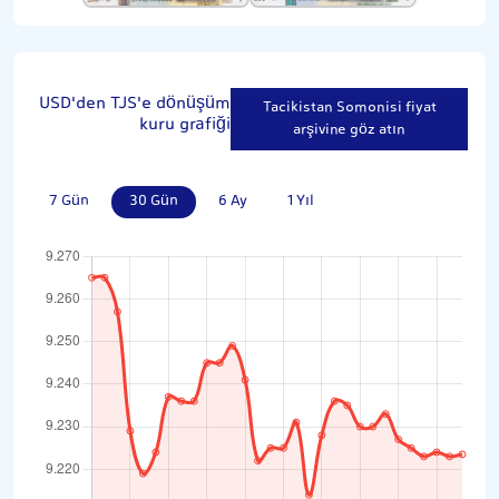
USD'den TJS'e dönüşüm
Tacikistan Somonisi fiyat
kuru grafiği
arşivine göz atın
7 Gün
30 Gün
6 Ay
1 Yıl