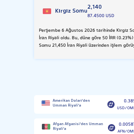
2,140
Kırgız Somu
87.4500 USD
Perşembe 6 Ağustos 2026 tarihinde Kırgız So
İran Riyali oldu. Bu, düne göre 50 İRR (0.23%)
Somu 21,450 İran Riyali üzerinden işlem görü
Amerikan Doları'den
0.38
Umman Riyali'a
USD/OM
Afgan Afganisi'den Umman
0.0058
Riyali'a
AFN/OM