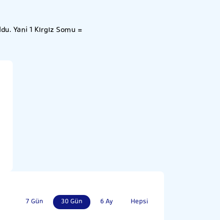
u. Yani 1 Kırgız Somu =
7 Gün
30 Gün
6 Ay
Hepsi