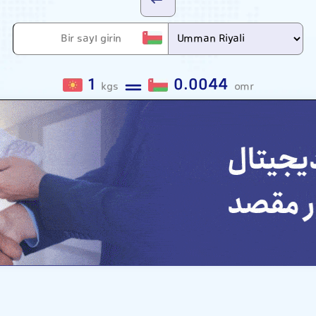
1
0.0044
kgs
omr