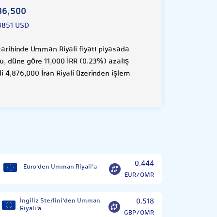
86,500
3851 USD
rihinde Umman Riyali fiyatı piyasada
Bu, düne göre 11,000 İRR (0.23%) azalış
 4,876,000 İran Riyali üzerinden işlem
0.444
Euro'den Umman Riyali'a
EUR/OMR
İngiliz Sterlini'den Umman
0.518
Riyali'a
GBP/OMR