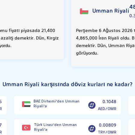
4
Umman Riyali
0.
mu fiyatı piyasada 21,400
Perşembe 6 Ağustos 2026 ta
 azalış demektir. Dün, Kırgız
4,865,000 İran Riyali oldu. 
yordu.
demektir. Dün, Umman Riyali
görüyordu.
Umman Riyali karşısında döviz kurları ne kadar?
5
BAE Dirhemi'den Umman
0.1048
Riyali'a
R
AED/OMR
7
Türk Lirası'den Umman
0.00809
Riyali'a
R
TRY/OMR