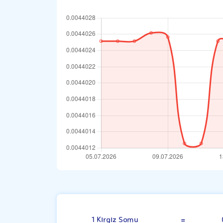
Kırgız Somu
1 Kırgız Somu
=