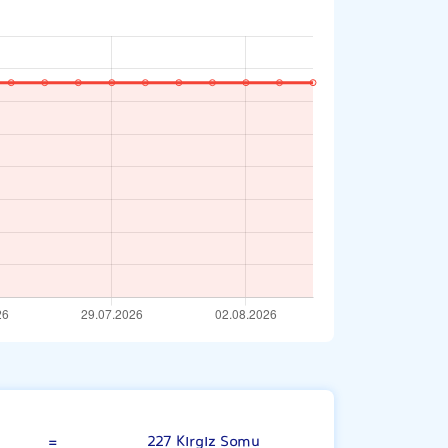
Umman Riyali
=
227 Kırgız Somu