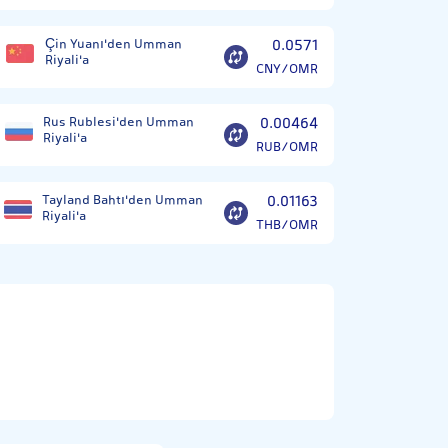
Çin Yuanı'den Umman
0.0571
Riyali'a
CNY/OMR
Rus Rublesi'den Umman
0.00464
Riyali'a
RUB/OMR
Tayland Bahtı'den Umman
0.01163
Riyali'a
THB/OMR