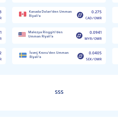
3
Kanada Doları'den Umman
0.275
Riyali'a
R
CAD/OMR
1
Malezya Ringgiti'den
0.0941
Umman Riyali'a
R
MYR/OMR
2
İsveç Kronu'den Umman
0.0405
Riyali'a
R
SEK/OMR
SSS