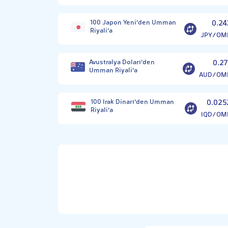
100 Japon Yeni'den Umman
0.24
Riyali'a
JPY/OM
Avustralya Doları'den
0.27
Umman Riyali'a
AUD/OM
100 Irak Dinarı'den Umman
0.025
Riyali'a
IQD/OM