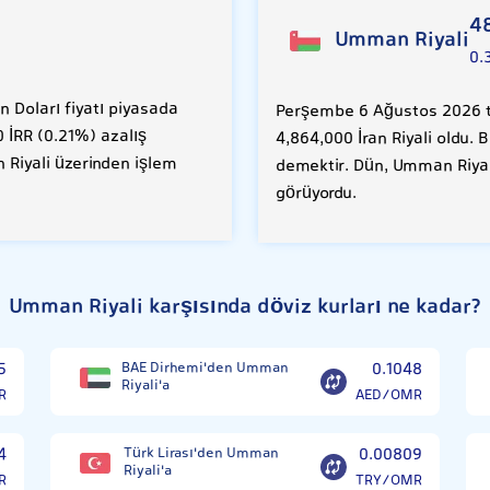
4
Umman Riyali
0.
 Doları fiyatı piyasada
Perşembe 6 Ağustos 2026 ta
0 İRR (0.21%) azalış
4,864,000 İran Riyali oldu. 
 Riyali üzerinden işlem
demektir. Dün, Umman Riyali
görüyordu.
Umman Riyali karşısında döviz kurları ne kadar?
5
BAE Dirhemi'den Umman
0.1048
Riyali'a
R
AED/OMR
4
Türk Lirası'den Umman
0.00809
Riyali'a
R
TRY/OMR