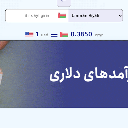
1
0.3850
usd
omr