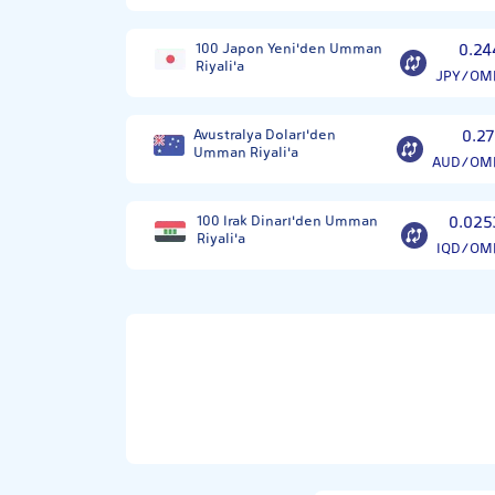
100 Japon Yeni'den Umman
0.24
Riyali'a
JPY/OM
Avustralya Doları'den
0.27
Umman Riyali'a
AUD/OM
100 Irak Dinarı'den Umman
0.025
Riyali'a
IQD/OM