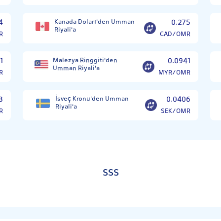
4
Kanada Doları'den Umman
0.275
Riyali'a
R
CAD/OMR
1
Malezya Ringgiti'den
0.0941
Umman Riyali'a
R
MYR/OMR
3
İsveç Kronu'den Umman
0.0406
Riyali'a
R
SEK/OMR
SSS