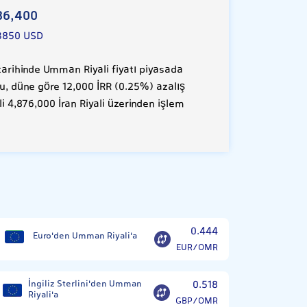
86,400
3850 USD
rihinde Umman Riyali fiyatı piyasada
Bu, düne göre 12,000 İRR (0.25%) azalış
 4,876,000 İran Riyali üzerinden işlem
0.444
Euro'den Umman Riyali'a
EUR/OMR
İngiliz Sterlini'den Umman
0.518
Riyali'a
GBP/OMR