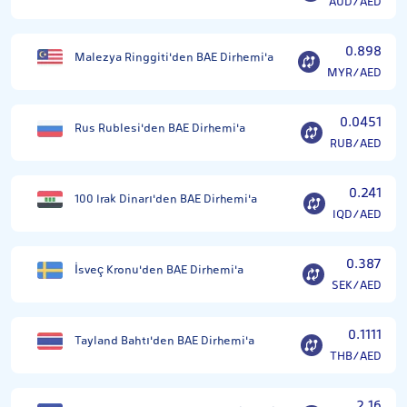
AUD/AED
0.898
Malezya Ringgiti'den BAE Dirhemi'a
MYR/AED
0.0451
Rus Rublesi'den BAE Dirhemi'a
RUB/AED
0.241
100 Irak Dinarı'den BAE Dirhemi'a
IQD/AED
0.387
İsveç Kronu'den BAE Dirhemi'a
SEK/AED
0.1111
Tayland Bahtı'den BAE Dirhemi'a
THB/AED
2.16