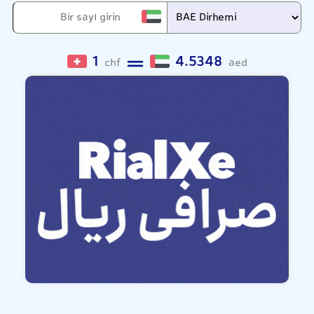
1
4.5348
chf
aed