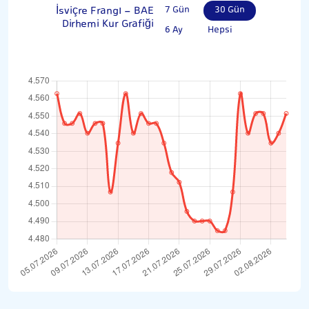
İsviçre Frangı - BAE
7 Gün
30 Gün
Dirhemi Kur Grafiği
6 Ay
Hepsi