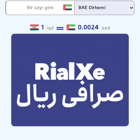
1
0.0024
iqd
aed