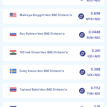
AUD/AED
0.898
Malezya Ringgiti'den BAE Dirhemi'a
MYR/AED
0.0448
Rus Rublesi'den BAE Dirhemi'a
RUB/AED
0.241
100 Irak Dinarı'den BAE Dirhemi'a
IQD/AED
0.388
İsveç Kronu'den BAE Dirhemi'a
SEK/AED
0.1112
Tayland Bahtı'den BAE Dirhemi'a
THB/AED
2.16