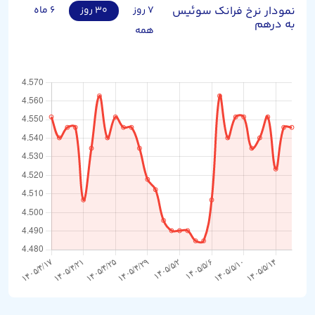
نمودار نرخ فرانک سوئیس
۷ روز
۳۰ روز
۶ ماه
به درهم
همه