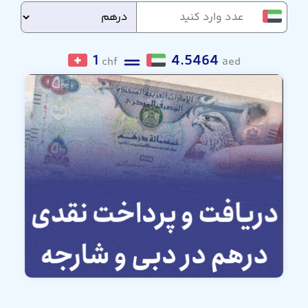
1
4.5464
chf
aed