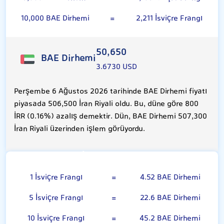
10,000 BAE Dirhemi
=
2,211 İsviçre Frangı
50,650
BAE Dirhemi
3.6730 USD
Perşembe 6 Ağustos 2026 tarihinde BAE Dirhemi fiyatı
piyasada 506,500 İran Riyali oldu. Bu, düne göre 800
İRR (0.16%) azalış demektir. Dün, BAE Dirhemi 507,300
İran Riyali üzerinden işlem görüyordu.
İsviçre Frangı
1 İsviçre Frangı
=
4.52 BAE Dirhemi
5 İsviçre Frangı
=
22.6 BAE Dirhemi
10 İsviçre Frangı
=
45.2 BAE Dirhemi