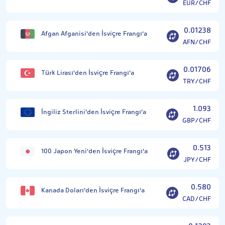
EUR/CHF
0.01238
Afgan Afganisi'den İsviçre Frangı'a
AFN/CHF
0.01706
Türk Lirası'den İsviçre Frangı'a
TRY/CHF
1.093
İngiliz Sterlini'den İsviçre Frangı'a
GBP/CHF
0.513
100 Japon Yeni'den İsviçre Frangı'a
JPY/CHF
0.580
Kanada Doları'den İsviçre Frangı'a
CAD/CHF