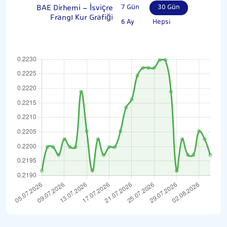
BAE Dirhemi - İsviçre
7 Gün
30 Gün
Frangı Kur Grafiği
6 Ay
Hepsi