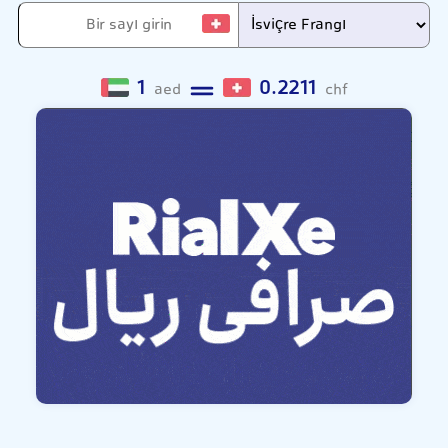
1
0.2211
aed
chf