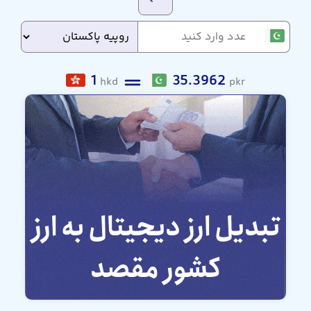
1
35.3962
hkd
pkr