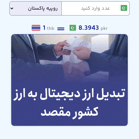
1
8.3943
thb
pkr