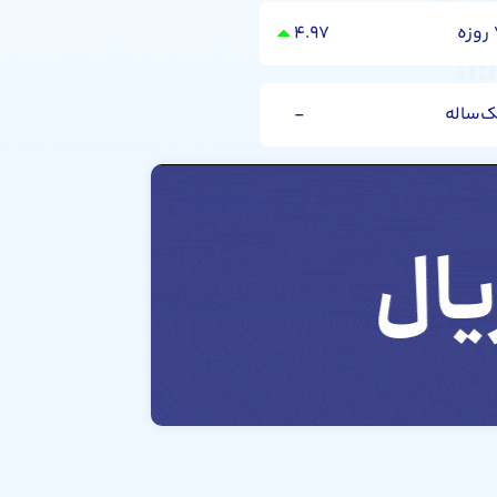
۴.۹۷
ک‌ساله
-