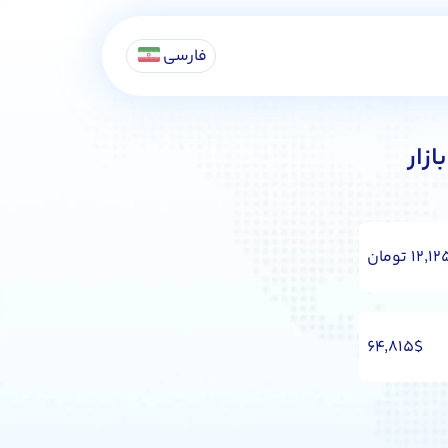
فارسی
زار
 تومان
۶۴,۸۱۵$