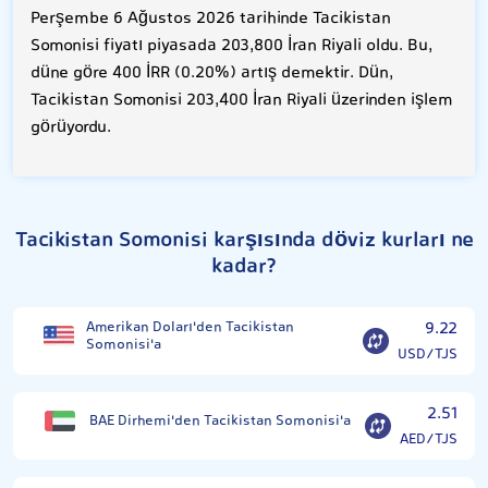
Perşembe 6 Ağustos 2026 tarihinde Tacikistan
Somonisi fiyatı piyasada 203,800 İran Riyali oldu. Bu,
düne göre 400 İRR (0.20%) artış demektir. Dün,
Tacikistan Somonisi 203,400 İran Riyali üzerinden işlem
görüyordu.
Tacikistan Somonisi karşısında döviz kurları ne
kadar?
Amerikan Doları'den Tacikistan
9.22
Somonisi'a
USD/TJS
2.51
BAE Dirhemi'den Tacikistan Somonisi'a
AED/TJS