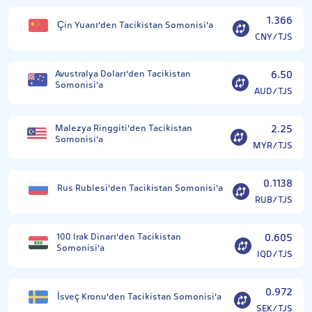
1.366
Çin Yuanı'den Tacikistan Somonisi'a
CNY/TJS
Avustralya Doları'den Tacikistan
6.50
Somonisi'a
AUD/TJS
Malezya Ringgiti'den Tacikistan
2.25
Somonisi'a
MYR/TJS
0.1138
Rus Rublesi'den Tacikistan Somonisi'a
RUB/TJS
100 Irak Dinarı'den Tacikistan
0.605
Somonisi'a
IQD/TJS
0.972
İsveç Kronu'den Tacikistan Somonisi'a
SEK/TJS