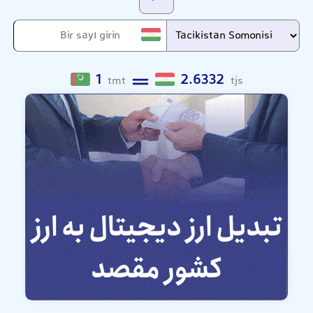
1
2.6332
tmt
tjs