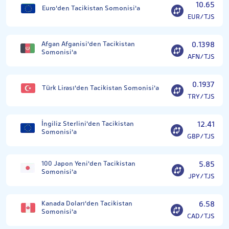
10.65
Euro'den Tacikistan Somonisi'a
EUR/TJS
Afgan Afganisi'den Tacikistan
0.1398
Somonisi'a
AFN/TJS
0.1937
Türk Lirası'den Tacikistan Somonisi'a
TRY/TJS
İngiliz Sterlini'den Tacikistan
12.41
Somonisi'a
GBP/TJS
100 Japon Yeni'den Tacikistan
5.85
Somonisi'a
JPY/TJS
Kanada Doları'den Tacikistan
6.58
Somonisi'a
CAD/TJS