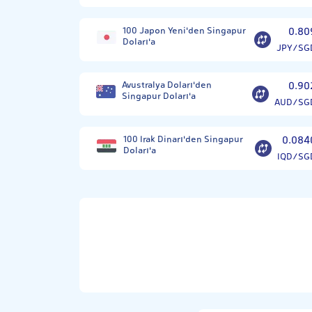
100 Japon Yeni'den Singapur
0.80
Doları'a
JPY/SG
Avustralya Doları'den
0.90
Singapur Doları'a
AUD/SG
100 Irak Dinarı'den Singapur
0.084
Doları'a
IQD/SG