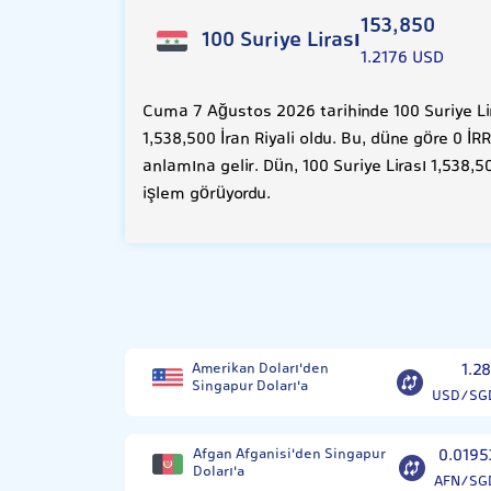
153,850
100 Suriye Lirası
1.2176 USD
Cuma 7 Ağustos 2026 tarihinde 100 Suriye Lir
1,538,500 İran Riyali oldu. Bu, düne göre 0 İ
anlamına gelir. Dün, 100 Suriye Lirası 1,538,5
işlem görüyordu.
Amerikan Doları'den
1.28
Singapur Doları'a
USD/SG
Afgan Afganisi'den Singapur
0.0195
Doları'a
AFN/SG