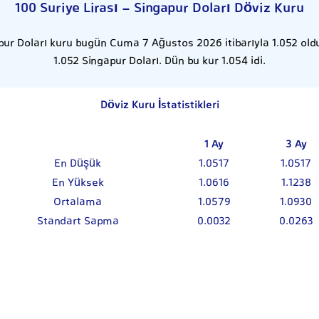
100 Suriye Lirası - Singapur Doları Döviz Kuru
apur Doları kuru bugün Cuma 7 Ağustos 2026 itibarıyla 1.052 oldu.
1.052 Singapur Doları. Dün bu kur 1.054 idi.
Döviz Kuru İstatistikleri
1 Ay
3 Ay
En Düşük
1.0517
1.0517
En Yüksek
1.0616
1.1238
Ortalama
1.0579
1.0930
Standart Sapma
0.0032
0.0263