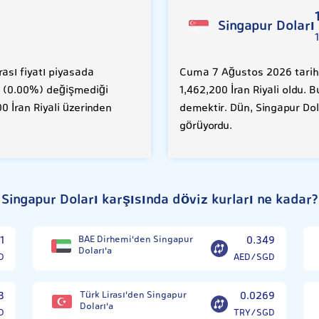
Singapur Doları
ası fiyatı piyasada
Cuma 7 Ağustos 2026 tarihi
RR (0.00%) değişmediği
1,462,200 İran Riyali oldu. 
00 İran Riyali üzerinden
demektir. Dün, Singapur Dola
görüyordu.
Singapur Doları karşısında döviz kurları ne kadar?
1
BAE Dirhemi'den Singapur
0.349
Doları'a
D
AED/SGD
3
Türk Lirası'den Singapur
0.0269
Doları'a
D
TRY/SGD