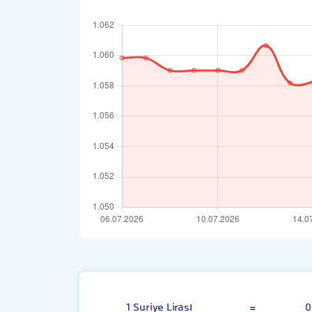
100 Suriye Lira
1 Suriye Lirası
=
0