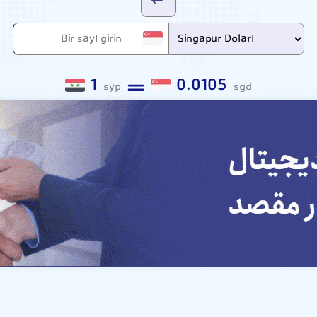
1
0.0105
syp
sgd