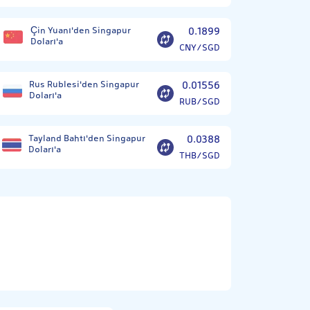
Çin Yuanı'den Singapur
0.1899
Doları'a
CNY/SGD
Rus Rublesi'den Singapur
0.01556
Doları'a
RUB/SGD
Tayland Bahtı'den Singapur
0.0388
Doları'a
THB/SGD