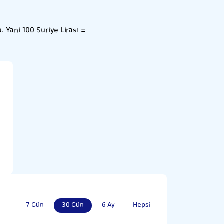
 Yani 100 Suriye Lirası =
7 Gün
30 Gün
6 Ay
Hepsi