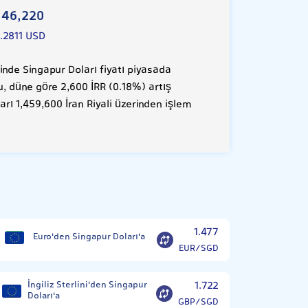
146,220
1.2811 USD
nde Singapur Doları fiyatı piyasada
Bu, düne göre 2,600 İRR (0.18%) artış
rı 1,459,600 İran Riyali üzerinden işlem
1.477
Euro'den Singapur Doları'a
EUR/SGD
İngiliz Sterlini'den Singapur
1.722
Doları'a
GBP/SGD