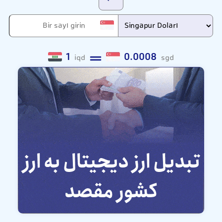
1
0.0008
iqd
sgd