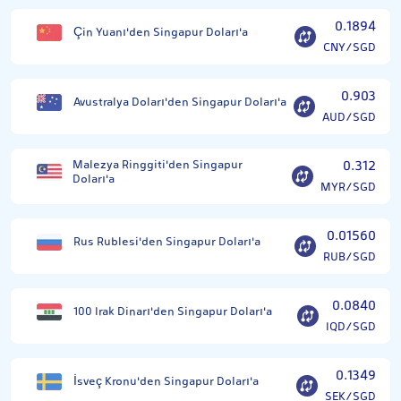
0.1894
Çin Yuanı'den Singapur Doları'a
CNY/SGD
0.903
Avustralya Doları'den Singapur Doları'a
AUD/SGD
Malezya Ringgiti'den Singapur
0.312
Doları'a
MYR/SGD
0.01560
Rus Rublesi'den Singapur Doları'a
RUB/SGD
0.0840
100 Irak Dinarı'den Singapur Doları'a
IQD/SGD
0.1349
İsveç Kronu'den Singapur Doları'a
SEK/SGD