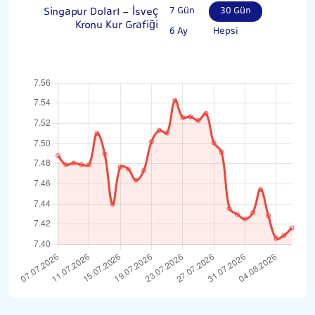
Singapur Doları - İsveç
7 Gün
30 Gün
Kronu Kur Grafiği
6 Ay
Hepsi