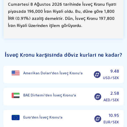
Cumartesi 8 Ağustos 2026 tarihinde İsveç Kronu fiyatı
piyasada 196,000 İran Riyali oldu. Bu, düne göre 1,800
İRR (0.91%) azalış demektir. Dün, İsveç Kronu 197,800
İran Riyali üzerinden işlem görüyordu.
İsveç Kronu karşısında döviz kurları ne kadar?
9.48
Amerikan Doları'den İsveç Kronu'a
USD/SEK
2.58
BAE Dirhemi'den İsveç Kronu'a
AED/SEK
10.95
Euro'den İsveç Kronu'a
EUR/SEK