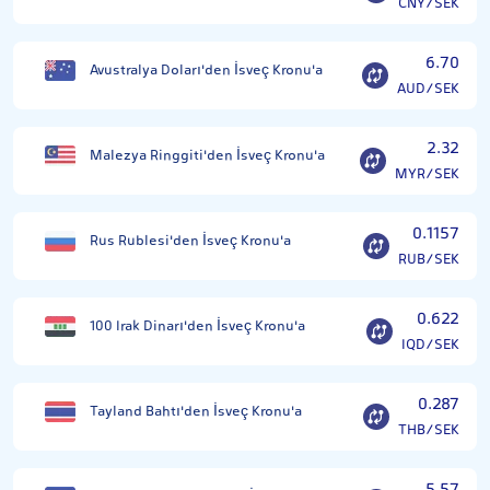
CNY/SEK
6.70
Avustralya Doları'den İsveç Kronu'a
AUD/SEK
2.32
Malezya Ringgiti'den İsveç Kronu'a
MYR/SEK
0.1157
Rus Rublesi'den İsveç Kronu'a
RUB/SEK
0.622
100 Irak Dinarı'den İsveç Kronu'a
IQD/SEK
0.287
Tayland Bahtı'den İsveç Kronu'a
THB/SEK