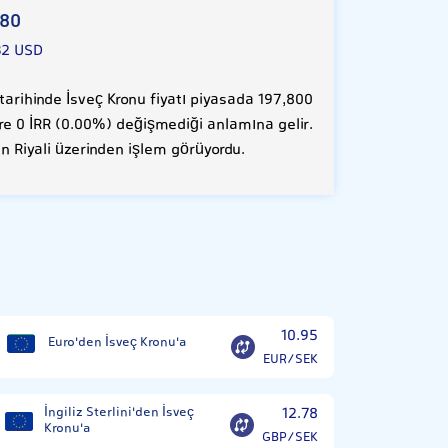
780
32 USD
arihinde İsveç Kronu fiyatı piyasada 197,800
öre 0 İRR (0.00%) değişmediği anlamına gelir.
n Riyali üzerinden işlem görüyordu.
10.95
Euro'den İsveç Kronu'a
EUR/SEK
İngiliz Sterlini'den İsveç
12.78
Kronu'a
GBP/SEK