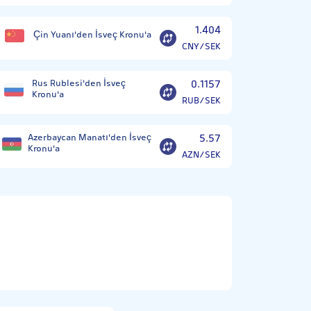
1.404
Çin Yuanı'den İsveç Kronu'a
CNY/SEK
Rus Rublesi'den İsveç
0.1157
Kronu'a
RUB/SEK
Azerbaycan Manatı'den İsveç
5.57
Kronu'a
AZN/SEK