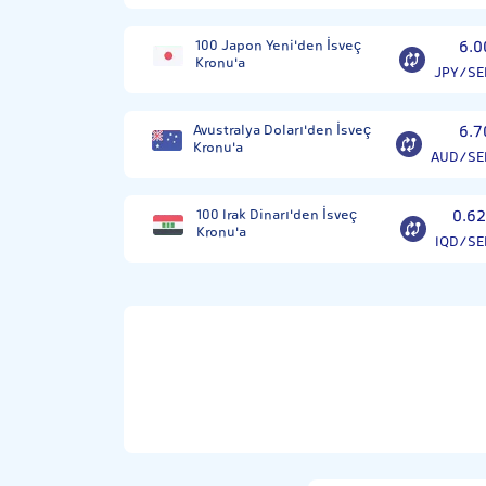
100 Japon Yeni'den İsveç
6.0
Kronu'a
JPY/SE
Avustralya Doları'den İsveç
6.7
Kronu'a
AUD/SE
100 Irak Dinarı'den İsveç
0.62
Kronu'a
IQD/SE