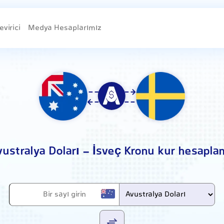
evirici
Medya Hesaplarımız
vustralya Doları - İsveç Kronu kur hesapla