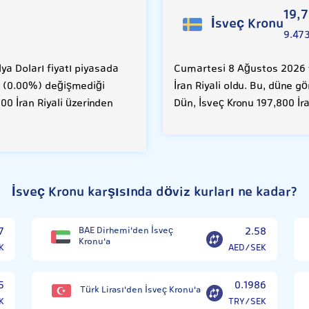
19,
İsveç Kronu
9.47
a Doları fiyatı piyasada
Cumartesi 8 Ağustos 2026 t
RR (0.00%) değişmediği
İran Riyali oldu. Bu, düne g
00 İran Riyali üzerinden
Dün, İsveç Kronu 197,800 İra
İsveç Kronu karşısında döviz kurları ne kadar?
7
BAE Dirhemi'den İsveç
2.58
Kronu'a
K
AED/SEK
5
0.1986
Türk Lirası'den İsveç Kronu'a
K
TRY/SEK