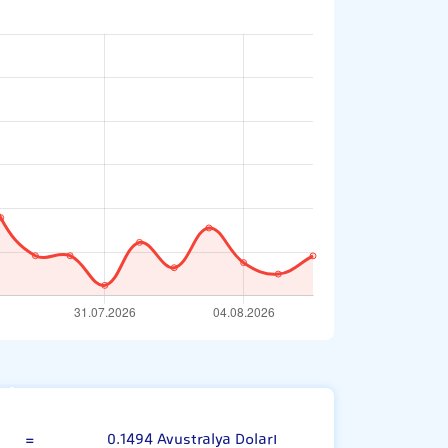
İsveç Kronu
=
0.1494 Avustralya Doları