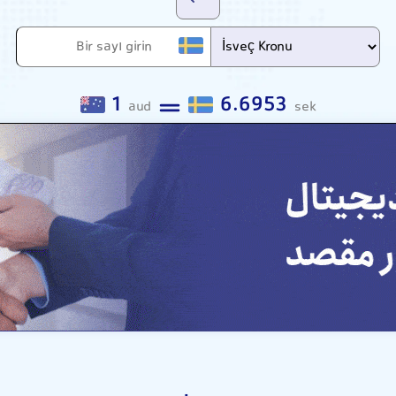
1
6.6953
aud
sek