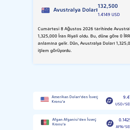
132,500
Avustralya Doları
1.4149 USD
Cumartesi 8 Ağustos 2026 tarihinde Avustraly
1,325,000 İran Riyali oldu. Bu, düne göre 0 İ
anlamına gelir. Dün, Avustralya Doları 1,325,0
işlem görüyordu.
Amerikan Doları'den İsveç
9.4
Kronu'a
USD/SE
Afgan Afganisi'den İsveç
0.142
Kronu'a
AFN/SE