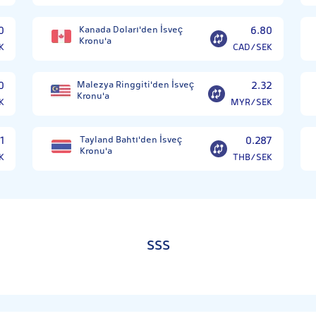
0
Kanada Doları'den İsveç
6.80
Kronu'a
K
CAD/SEK
0
Malezya Ringgiti'den İsveç
2.32
Kronu'a
K
MYR/SEK
1
Tayland Bahtı'den İsveç
0.287
Kronu'a
K
THB/SEK
SSS