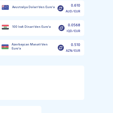
0.610
Avustralya Doları'den Euro'a
AUD/EUR
0.0568
100 Irak Dinarı'den Euro'a
IQD/EUR
Azerbaycan Manatı'den
0.510
Euro'a
AZN/EUR