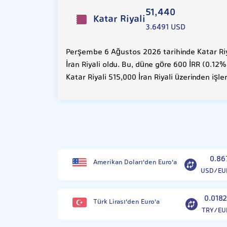
51,440
Katar Riyali
3.6491 USD
Perşembe 6 Ağustos 2026 tarihinde Katar Riy
İran Riyali oldu. Bu, düne göre 600 İRR (0.12%
Katar Riyali 515,000 İran Riyali üzerinden işl
0.86
Amerikan Doları'den Euro'a
USD/EU
0.0182
Türk Lirası'den Euro'a
TRY/EU