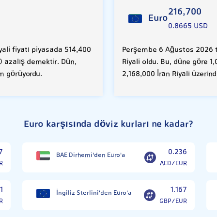
216,700
Euro
0.8665 USD
ali fiyatı piyasada 514,400
Perşembe 6 Ağustos 2026 ta
) azalış demektir. Dün,
Riyali oldu. Bu, düne göre 1
em görüyordu.
2,168,000 İran Riyali üzerin
Euro karşısında döviz kurları ne kadar?
7
0.236
BAE Dirhemi'den Euro'a
R
AED/EUR
1
1.167
İngiliz Sterlini'den Euro'a
R
GBP/EUR