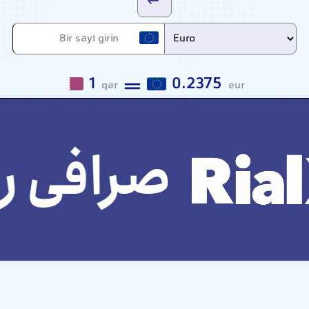
1
0.2375
qar
eur