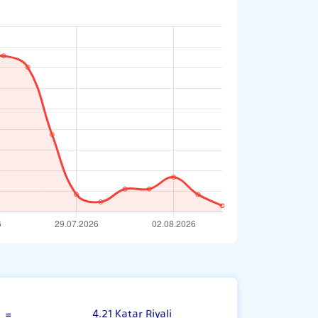
Euro
=
4.21 Katar Riyali