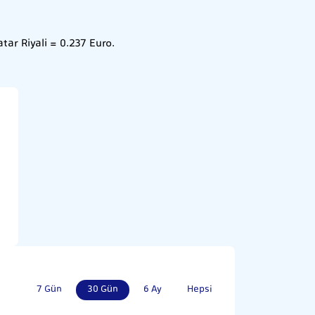
tar Riyali = 0.237 Euro.
7 Gün
30 Gün
6 Ay
Hepsi