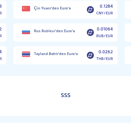
8
0.1284
Çin Yuanı'den Euro'a
R
CNY/EUR
2
0.01064
Rus Rublesi'den Euro'a
R
RUB/EUR
4
0.0262
Tayland Bahtı'den Euro'a
R
THB/EUR
SSS