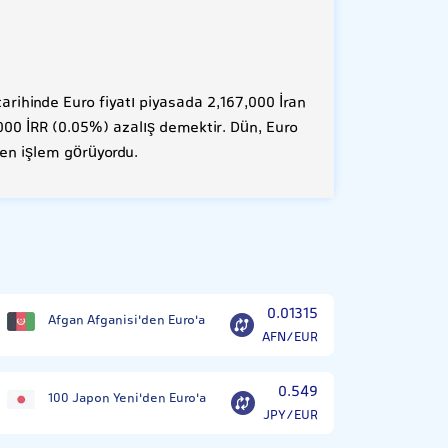
rihinde Euro fiyatı piyasada 2,167,000 İran
,000 İRR (0.05%) azalış demektir. Dün, Euro
den işlem görüyordu.
0.01315
Afgan Afganisi'den Euro'a
AFN/EUR
0.549
100 Japon Yeni'den Euro'a
JPY/EUR