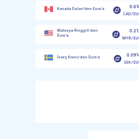
0.61
Kanada Doları'den Euro'a
CAD/EU
Malezya Ringgiti'den
0.21
Euro'a
MYR/EU
0.091
İsveç Kronu'den Euro'a
SEK/EU