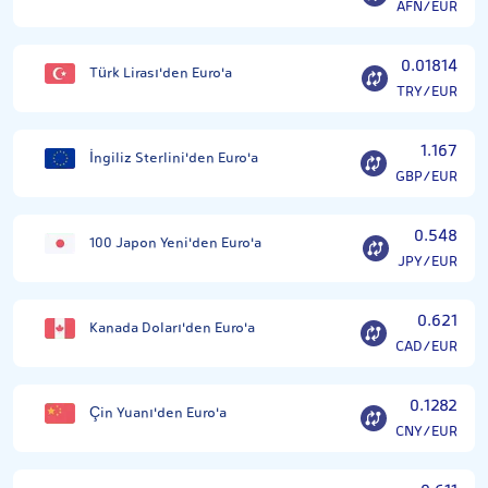
AFN/EUR
0.01814
Türk Lirası'den Euro'a
TRY/EUR
1.167
İngiliz Sterlini'den Euro'a
GBP/EUR
0.548
100 Japon Yeni'den Euro'a
JPY/EUR
0.621
Kanada Doları'den Euro'a
CAD/EUR
0.1282
Çin Yuanı'den Euro'a
CNY/EUR