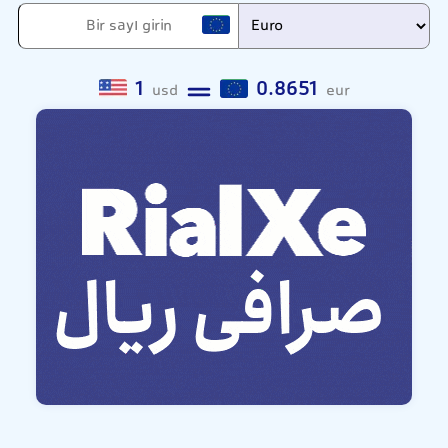
1
0.8651
usd
eur