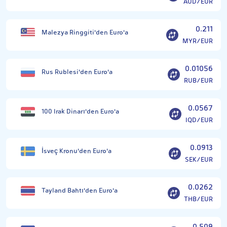
AUD/EUR
0.211
Malezya Ringgiti'den Euro'a
MYR/EUR
0.01056
Rus Rublesi'den Euro'a
RUB/EUR
0.0567
100 Irak Dinarı'den Euro'a
IQD/EUR
0.0913
İsveç Kronu'den Euro'a
SEK/EUR
0.0262
Tayland Bahtı'den Euro'a
THB/EUR