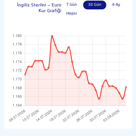
İngiliz Sterlini - Euro
7 Gün
30 Gün
6 Ay
Kur Grafiği
Hepsi