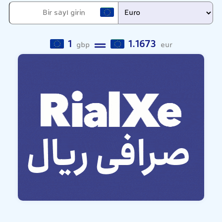
1
1.1673
gbp
eur