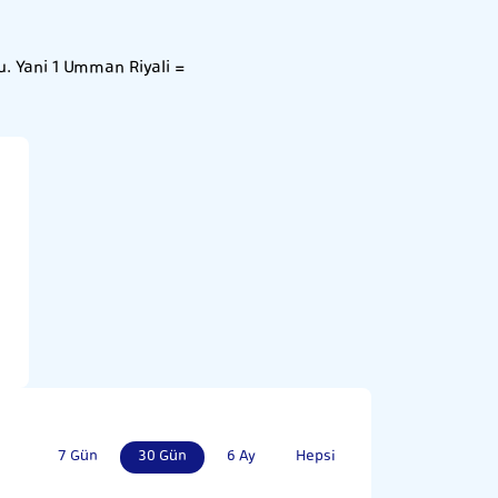
. Yani 1 Umman Riyali =
7 Gün
30 Gün
6 Ay
Hepsi