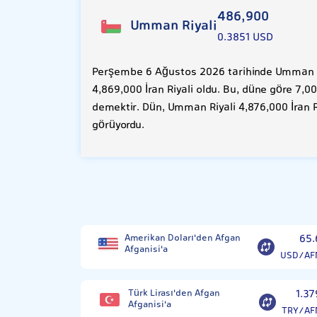
486,900
Umman Riyali
0.3851 USD
Perşembe 6 Ağustos 2026 tarihinde Umman Ri
4,869,000 İran Riyali oldu. Bu, düne göre 7,0
demektir. Dün, Umman Riyali 4,876,000 İran R
görüyordu.
Amerikan Doları'den Afgan
65.
Afganisi'a
USD/AF
Türk Lirası'den Afgan
1.37
Afganisi'a
TRY/AF