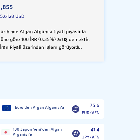
2,855
5.6128 USD
rihinde Afgan Afganisi fiyatı piyasada
 düne göre 100 İRR (0.35%) artış demektir.
İran Riyali üzerinden işlem görüyordu.
75.6
Euro'den Afgan Afganisi'a
EUR/AFN
100 Japon Yeni'den Afgan
41.4
Afganisi'a
JPY/AFN