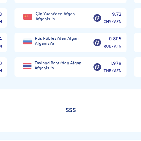
8
Çin Yuanı'den Afgan
9.72
Afganisi'a
N
CNY/AFN
4
Rus Rublesi'den Afgan
0.805
Afganisi'a
N
RUB/AFN
0
Tayland Bahtı'den Afgan
1.979
Afganisi'a
N
THB/AFN
SSS