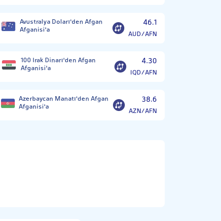
Avustralya Doları'den Afgan
46.1
Afganisi'a
AUD/AFN
100 Irak Dinarı'den Afgan
4.30
Afganisi'a
IQD/AFN
Azerbaycan Manatı'den Afgan
38.6
Afganisi'a
AZN/AFN