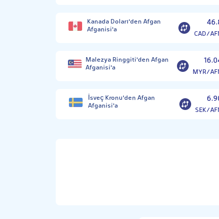
Kanada Doları'den Afgan
46.
Afganisi'a
CAD/AF
Malezya Ringgiti'den Afgan
16.0
Afganisi'a
MYR/AF
İsveç Kronu'den Afgan
6.9
Afganisi'a
SEK/AF