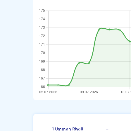
Umman Riyal
1 Umman Riyali
=