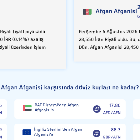
Afgan Afganisi
6
yali fiyatı piyasada
Perşembe 6 Ağustos 2026 ta
00 İRR (0.14%) azalış
28,550 İran Riyali oldu. Bu,
iyali üzerinden işlem
Dün, Afgan Afganisi 28,450 
Afgan Afganisi karşısında döviz kurları ne kadar?
6
BAE Dirhemi'den Afgan
17.86
Afganisi'a
N
AED/AFN
9
İngiliz Sterlini'den Afgan
88.3
Afganisi'a
N
GBP/AFN