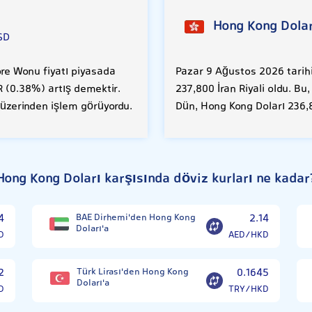
Hong Kong Dolar
SD
re Wonu fiyatı piyasada
Pazar 9 Ağustos 2026 tarihi
RR (0.38%) artış demektir.
237,800 İran Riyali oldu. Bu
 üzerinden işlem görüyordu.
Dün, Hong Kong Doları 236,8
Hong Kong Doları karşısında döviz kurları ne kadar
4
BAE Dirhemi'den Hong Kong
2.14
Doları'a
D
AED/HKD
2
Türk Lirası'den Hong Kong
0.1645
Doları'a
D
TRY/HKD