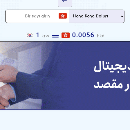
1
0.0056
krw
hkd