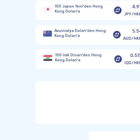
100 Japon Yeni'den Hong
4.9
Kong Doları'a
JPY/HK
Avustralya Doları'den Hong
5.5
Kong Doları'a
AUD/HK
100 Irak Dinarı'den Hong
0.51
Kong Doları'a
IQD/HK