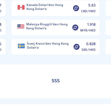
7
Kanada Doları'den Hong
5.63
Kong Doları'a
D
CAD/HKD
4
Malezya Ringgiti'den Hong
1.918
Kong Doları'a
D
MYR/HKD
5
İsveç Kronu'den Hong Kong
0.828
Doları'a
D
SEK/HKD
SSS