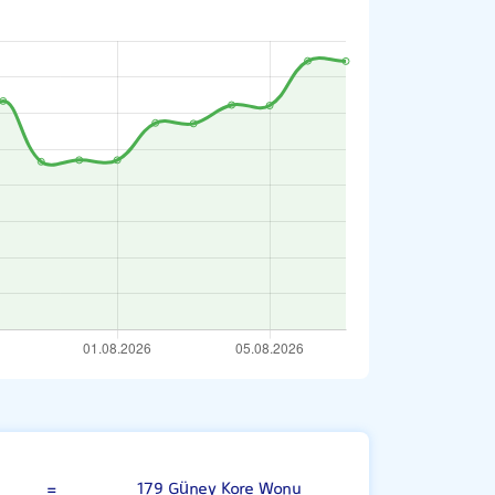
ong Kong Doları
=
179 Güney Kore Wonu