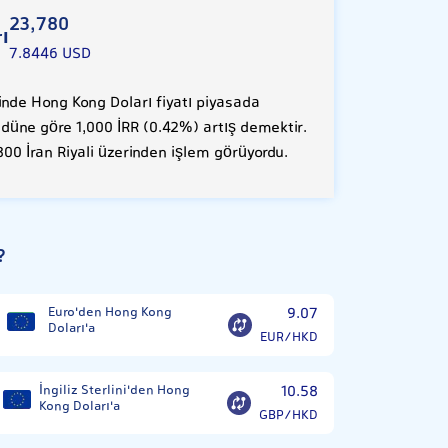
23,780
ı
7.8446 USD
nde Hong Kong Doları fiyatı piyasada
, düne göre 1,000 İRR (0.42%) artış demektir.
00 İran Riyali üzerinden işlem görüyordu.
?
Euro'den Hong Kong
9.07
Doları'a
EUR/HKD
İngiliz Sterlini'den Hong
10.58
Kong Doları'a
GBP/HKD