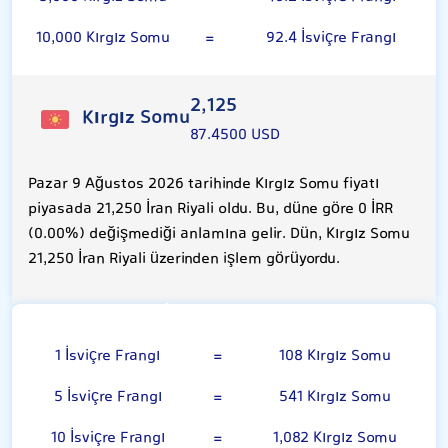
10,000 Kırgız Somu
=
92.4 İsviçre Frangı
2,125
Kırgız Somu
87.4500 USD
Pazar 9 Ağustos 2026 tarihinde Kırgız Somu fiyatı
piyasada 21,250 İran Riyali oldu. Bu, düne göre 0 İRR
(0.00%) değişmediği anlamına gelir. Dün, Kırgız Somu
21,250 İran Riyali üzerinden işlem görüyordu.
İsviçre Frangı
1 İsviçre Frangı
=
108 Kırgız Somu
5 İsviçre Frangı
=
541 Kırgız Somu
10 İsviçre Frangı
=
1,082 Kırgız Somu