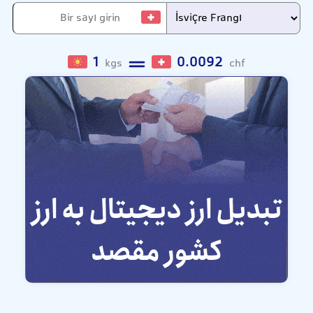
1
0.0092
kgs
chf