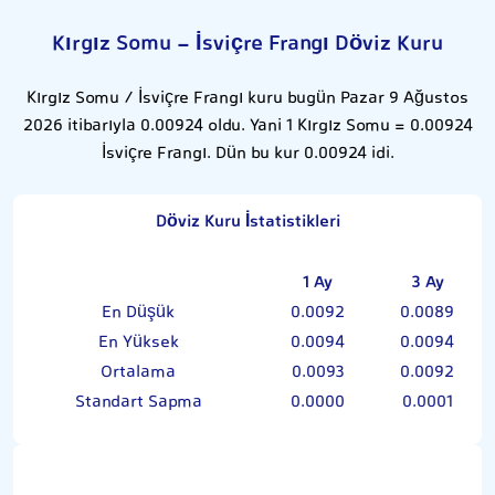
Kırgız Somu - İsviçre Frangı Döviz Kuru
Kırgız Somu / İsviçre Frangı kuru bugün Pazar 9 Ağustos
2026 itibarıyla 0.00924 oldu. Yani 1 Kırgız Somu = 0.00924
İsviçre Frangı. Dün bu kur 0.00924 idi.
Döviz Kuru İstatistikleri
1 Ay
3 Ay
En Düşük
0.0092
0.0089
En Yüksek
0.0094
0.0094
Ortalama
0.0093
0.0092
Standart Sapma
0.0000
0.0001