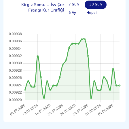
Kırgız Somu - İsviçre
7 Gün
30 Gün
Frangı Kur Grafiği
6 Ay
Hepsi