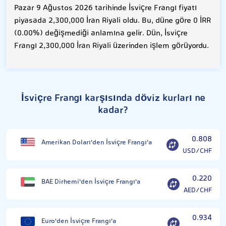
Pazar 9 Ağustos 2026 tarihinde İsviçre Frangı fiyatı
piyasada 2,300,000 İran Riyali oldu. Bu, düne göre 0 İRR
(0.00%) değişmediği anlamına gelir. Dün, İsviçre
Frangı 2,300,000 İran Riyali üzerinden işlem görüyordu.
İsviçre Frangı karşısında döviz kurları ne
kadar?
0.808
Amerikan Doları'den İsviçre Frangı'a
USD/CHF
0.220
BAE Dirhemi'den İsviçre Frangı'a
AED/CHF
0.934
Euro'den İsviçre Frangı'a