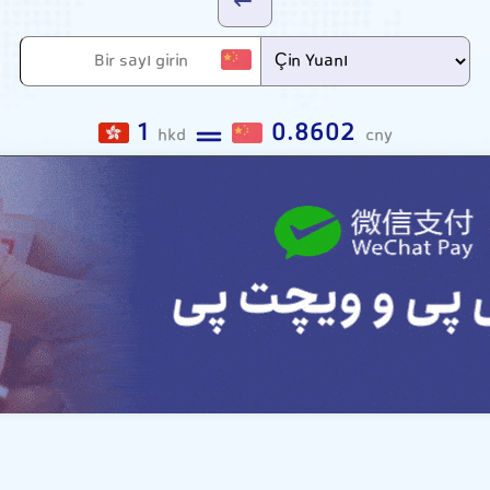
1
0.8602
hkd
cny