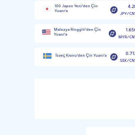
100 Japon Yeni'den Çin
4.2
Yuanı'a
JPY/CN
Malezya Ringgiti'den Çin
1.65
Yuanı'a
MYR/CN
0.71
İsveç Kronu'den Çin Yuanı'a
SEK/CN