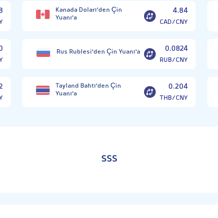
8
Kanada Doları'den Çin
4.84
Yuanı'a
Y
CAD/CNY
0
0.0824
Rus Rublesi'den Çin Yuanı'a
Y
RUB/CNY
2
Tayland Bahtı'den Çin
0.204
Yuanı'a
Y
THB/CNY
SSS