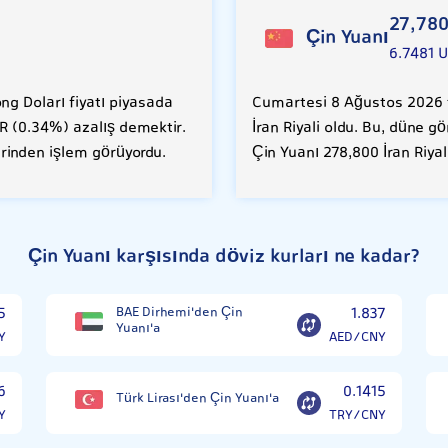
27,78
Çin Yuanı
6.7481 
g Doları fiyatı piyasada
Cumartesi 8 Ağustos 2026 t
RR (0.34%) azalış demektir.
İran Riyali oldu. Bu, düne g
erinden işlem görüyordu.
Çin Yuanı 278,800 İran Riya
Çin Yuanı karşısında döviz kurları ne kadar?
5
BAE Dirhemi'den Çin
1.837
Yuanı'a
Y
AED/CNY
6
0.1415
Türk Lirası'den Çin Yuanı'a
Y
TRY/CNY