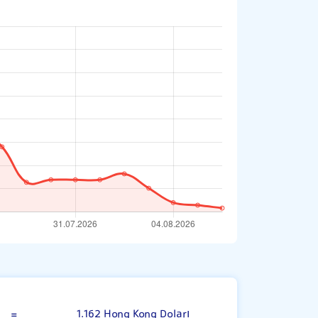
Çin Yuanı
=
1.162 Hong Kong Doları