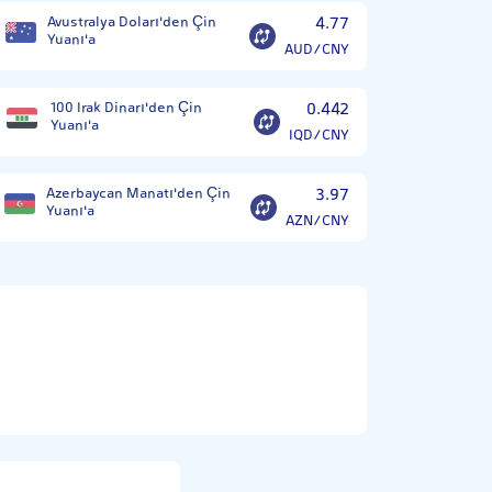
Avustralya Doları'den Çin
4.77
Yuanı'a
AUD/CNY
100 Irak Dinarı'den Çin
0.442
Yuanı'a
IQD/CNY
Azerbaycan Manatı'den Çin
3.97
Yuanı'a
AZN/CNY