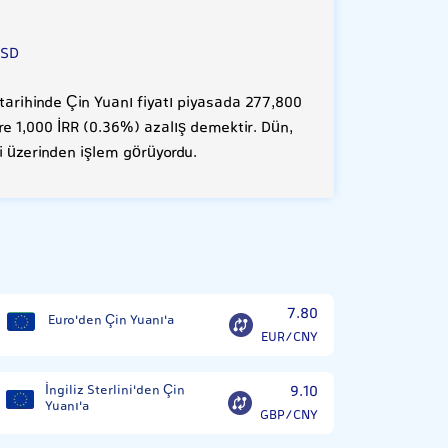
0
USD
arihinde Çin Yuanı fiyatı piyasada 277,800
öre 1,000 İRR (0.36%) azalış demektir. Dün,
li üzerinden işlem görüyordu.
7.80
Euro'den Çin Yuanı'a
EUR/CNY
İngiliz Sterlini'den Çin
9.10
Yuanı'a
GBP/CNY