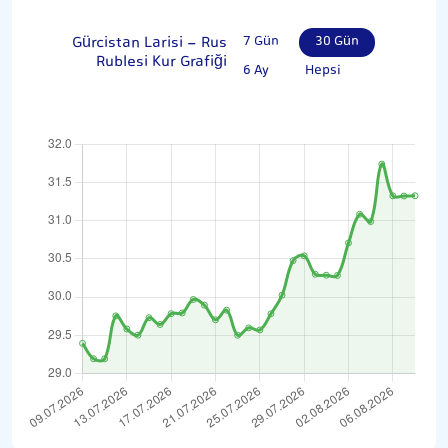
Gürcistan Larisi - Rus
7 Gün
30 Gün
Rublesi Kur Grafiği
6 Ay
Hepsi