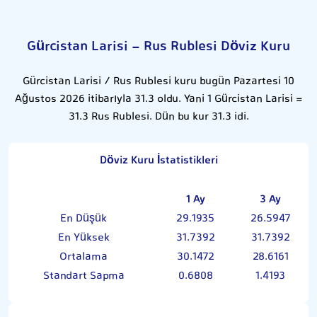
Gürcistan Larisi - Rus Rublesi Döviz Kuru
Gürcistan Larisi / Rus Rublesi kuru bugün Pazartesi 10
Ağustos 2026 itibarıyla 31.3 oldu. Yani 1 Gürcistan Larisi =
31.3 Rus Rublesi. Dün bu kur 31.3 idi.
Döviz Kuru İstatistikleri
1 Ay
3 Ay
En Düşük
29.1935
26.5947
En Yüksek
31.7392
31.7392
Ortalama
30.1472
28.6161
Standart Sapma
0.6808
1.4193