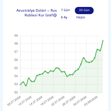
Avustralya Doları - Rus
7 Gün
30 Gün
Rublesi Kur Grafiği
6 Ay
Hepsi