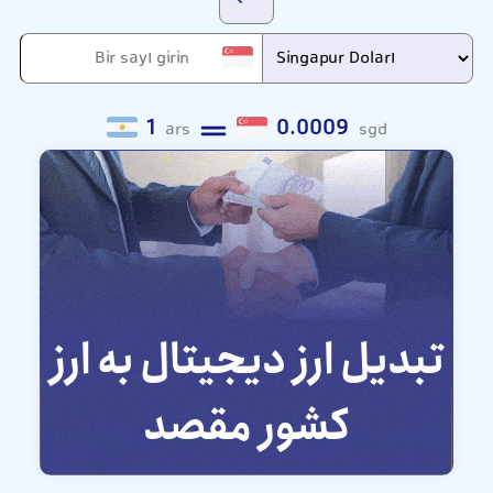
1
0.0009
ars
sgd