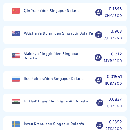
0.1893
Çin Yuanı'den Singapur Doları'a
CNY/SGD
0.903
Avustralya Doları'den Singapur Doları'a
AUD/SGD
Malezya Ringgiti'den Singapur
0.312
Doları'a
MYR/SGD
0.01551
Rus Rublesi'den Singapur Doları'a
RUB/SGD
0.0837
100 Irak Dinarı'den Singapur Doları'a
IQD/SGD
0.1352
İsveç Kronu'den Singapur Doları'a
SEK/SGD