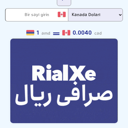
1
0.0040
amd
cad